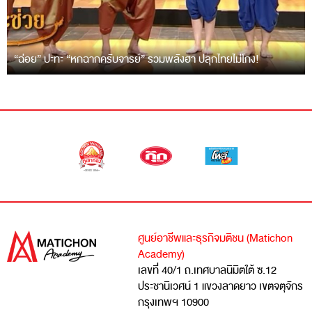
“ฉ่อย” ปะทะ “หกฉากครับจารย์” รวมพลังฮา ปลุกไทยไม่โกง!
ศูนย์อาชีพและธุรกิจมติชน (Matichon
Academy)
เลขที่ 40/1 ถ.เทศบาลนิมิตใต้ ซ.12
ประชานิเวศน์ 1 แขวงลาดยาว เขตจตุจักร
กรุงเทพฯ 10900