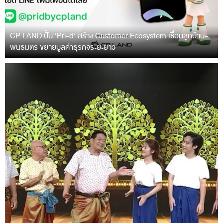
CP LAND ปั้น ‘Pri-d’ สร้าง Customer Ecosystem เชื่อมลูกบ้าน-
พันธมิตร ขยายมูลค่าธุรกิจระยะยาว