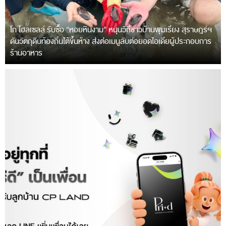
โก โฮลเซลล์ รับซื้อ “หอยหินงาม” หนุนวิถีชาวบ้านพุมเรียง สุราษฎร์ฯ
ดันวัตถุดิบท้องถิ่นใต้ขึ้นห้าง ส่งต่อเมนูลับต่อยอดไอเดียผู้ประกอบการ
ร้านอาหาร