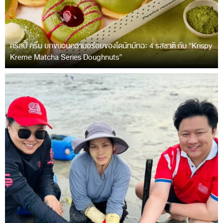
คริสปี้ ครีม ยกขบวนความอร่อยของโดนัทมัทฉะ 4 รสชาติ กับ “Krispy
Kreme Matcha Series Doughnuts”