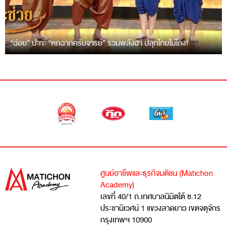
“ฉ่อย” ปะทะ “หกฉากครับจารย์” รวมพลังฮา ปลุกไทยไม่โกง!
ศูนย์อาชีพและธุรกิจมติชน (Matichon
Academy)
เลขที่ 40/1 ถ.เทศบาลนิมิตใต้ ซ.12
ประชานิเวศน์ 1 แขวงลาดยาว เขตจตุจักร
กรุงเทพฯ 10900