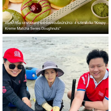
คริสปี้ ครีม ยกขบวนความอร่อยของโดนัทมัทฉะ 4 รสชาติ กับ “Krispy
Kreme Matcha Series Doughnuts”