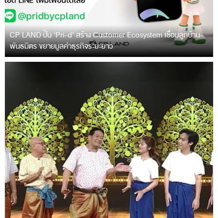
CP LAND ปั้น ‘Pri-d’ สร้าง Customer Ecosystem เชื่อมลูกบ้าน-
พันธมิตร ขยายมูลค่าธุรกิจระยะยาว