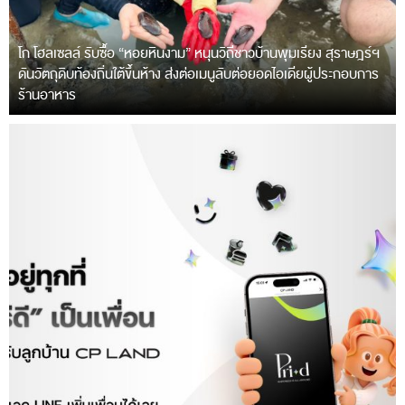
โก โฮลเซลล์ รับซื้อ “หอยหินงาม” หนุนวิถีชาวบ้านพุมเรียง สุราษฎร์ฯ
ดันวัตถุดิบท้องถิ่นใต้ขึ้นห้าง ส่งต่อเมนูลับต่อยอดไอเดียผู้ประกอบการ
ร้านอาหาร