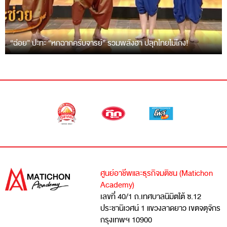
“ฉ่อย” ปะทะ “หกฉากครับจารย์” รวมพลังฮา ปลุกไทยไม่โกง!
ศูนย์อาชีพและธุรกิจมติชน (Matichon
Academy)
เลขที่ 40/1 ถ.เทศบาลนิมิตใต้ ซ.12
ประชานิเวศน์ 1 แขวงลาดยาว เขตจตุจักร
กรุงเทพฯ 10900