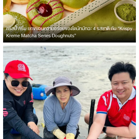
คริสปี้ ครีม ยกขบวนความอร่อยของโดนัทมัทฉะ 4 รสชาติ กับ “Krispy
Kreme Matcha Series Doughnuts”