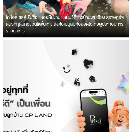
โก โฮลเซลล์ รับซื้อ “หอยหินงาม” หนุนวิถีชาวบ้านพุมเรียง สุราษฎร์ฯ
ดันวัตถุดิบท้องถิ่นใต้ขึ้นห้าง ส่งต่อเมนูลับต่อยอดไอเดียผู้ประกอบการ
ร้านอาหาร