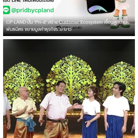
CP LAND ปั้น ‘Pri-d’ สร้าง Customer Ecosystem เชื่อมลูกบ้าน-
พันธมิตร ขยายมูลค่าธุรกิจระยะยาว