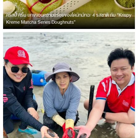
คริสปี้ ครีม ยกขบวนความอร่อยของโดนัทมัทฉะ 4 รสชาติ กับ “Krispy
Kreme Matcha Series Doughnuts”