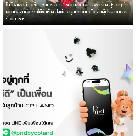
โก โฮลเซลล์ รับซื้อ “หอยหินงาม” หนุนวิถีชาวบ้านพุมเรียง สุราษฎร์ฯ
ดันวัตถุดิบท้องถิ่นใต้ขึ้นห้าง ส่งต่อเมนูลับต่อยอดไอเดียผู้ประกอบการ
ร้านอาหาร