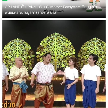
CP LAND ปั้น ‘Pri-d’ สร้าง Customer Ecosystem เชื่อมลูกบ้าน-
พันธมิตร ขยายมูลค่าธุรกิจระยะยาว