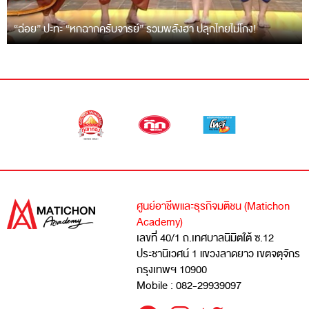
“ฉ่อย” ปะทะ “หกฉากครับจารย์” รวมพลังฮา ปลุกไทยไม่โกง!
ศูนย์อาชีพและธุรกิจมติชน (Matichon
Academy)
เลขที่ 40/1 ถ.เทศบาลนิมิตใต้ ซ.12
ประชานิเวศน์ 1 แขวงลาดยาว เขตจตุจักร
กรุงเทพฯ 10900
Mobile : 082-29939097