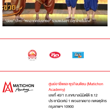
“ฉ่อย” ปะทะ “หกฉากครับจารย์” รวมพลังฮา ปลุกไทยไม่โกง!
ศูนย์อาชีพและธุรกิจมติชน (Matichon
Academy)
เลขที่ 40/1 ถ.เทศบาลนิมิตใต้ ซ.12
ประชานิเวศน์ 1 แขวงลาดยาว เขตจตุจักร
กรุงเทพฯ 10900