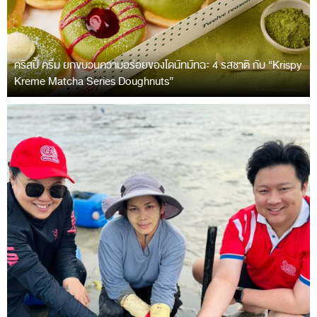
คริสปี้ ครีม ยกขบวนความอร่อยของโดนัทมัทฉะ 4 รสชาติ กับ “Krispy
Kreme Matcha Series Doughnuts”