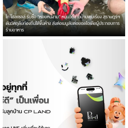
โก โฮลเซลล์ รับซื้อ “หอยหินงาม” หนุนวิถีชาวบ้านพุมเรียง สุราษฎร์ฯ
ดันวัตถุดิบท้องถิ่นใต้ขึ้นห้าง ส่งต่อเมนูลับต่อยอดไอเดียผู้ประกอบการ
ร้านอาหาร