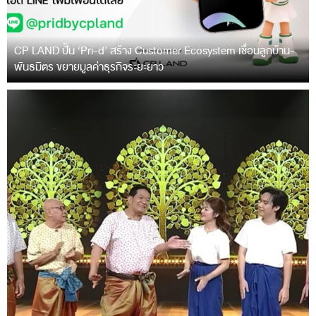
CP LAND ปั้น ‘Pri-d’ สร้าง Customer Ecosystem เชื่อมลูกบ้าน-
พันธมิตร ขยายมูลค่าธุรกิจระยะยาว