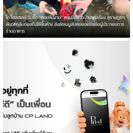
โก โฮลเซลล์ รับซื้อ “หอยหินงาม” หนุนวิถีชาวบ้านพุมเรียง สุราษฎร์ฯ
ดันวัตถุดิบท้องถิ่นใต้ขึ้นห้าง ส่งต่อเมนูลับต่อยอดไอเดียผู้ประกอบการ
ร้านอาหาร