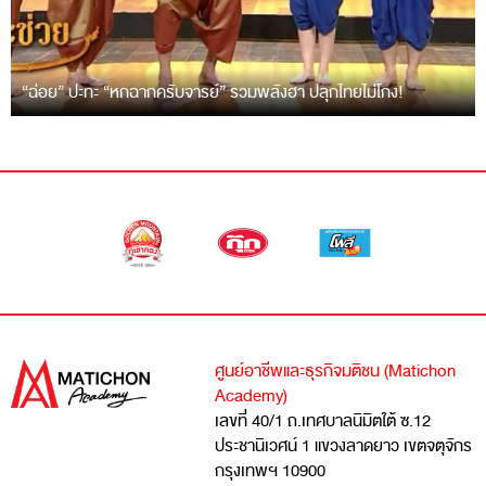
“ฉ่อย” ปะทะ “หกฉากครับจารย์” รวมพลังฮา ปลุกไทยไม่โกง!
ศูนย์อาชีพและธุรกิจมติชน (Matichon
Academy)
เลขที่ 40/1 ถ.เทศบาลนิมิตใต้ ซ.12
ประชานิเวศน์ 1 แขวงลาดยาว เขตจตุจักร
กรุงเทพฯ 10900