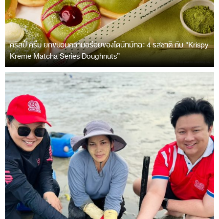
คริสปี้ ครีม ยกขบวนความอร่อยของโดนัทมัทฉะ 4 รสชาติ กับ “Krispy
Kreme Matcha Series Doughnuts”