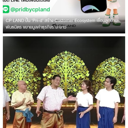
CP LAND ปั้น ‘Pri-d’ สร้าง Customer Ecosystem เชื่อมลูกบ้าน-
พันธมิตร ขยายมูลค่าธุรกิจระยะยาว