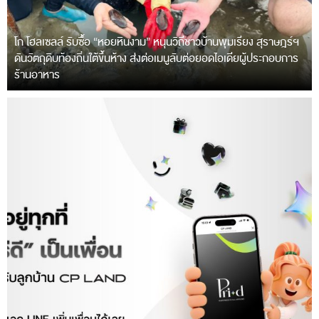
โก โฮลเซลล์ รับซื้อ “หอยหินงาม” หนุนวิถีชาวบ้านพุมเรียง สุราษฎร์ฯ
ดันวัตถุดิบท้องถิ่นใต้ขึ้นห้าง ส่งต่อเมนูลับต่อยอดไอเดียผู้ประกอบการ
ร้านอาหาร