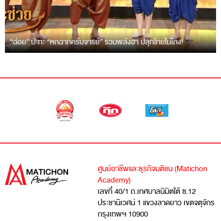
“ฉ่อย” ปะทะ “หกฉากครับจารย์” รวมพลังฮา ปลุกไทยไม่โกง!
ศูนย์อาชีพและธุรกิจมติชน (Matichon
Academy)
เลขที่ 40/1 ถ.เทศบาลนิมิตใต้ ซ.12
ประชานิเวศน์ 1 แขวงลาดยาว เขตจตุจักร
กรุงเทพฯ 10900