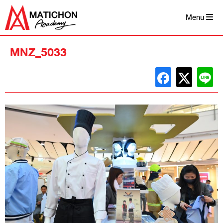
Skip
to
Menu
content
MNZ_5033