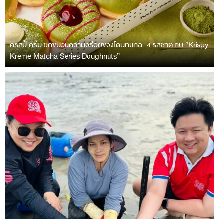
คริสปี้ ครีม ยกขบวนความอร่อยของโดนัทมัทฉะ 4 รสชาติ กับ “Krispy
Kreme Matcha Series Doughnuts”