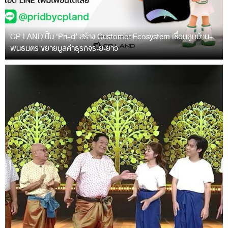
CP LAND ปั้น ‘Pri-d’ สร้าง Customer Ecosystem เชื่อมลูกบ้าน-
พันธมิตร ขยายมูลค่าธุรกิจระยะยาว