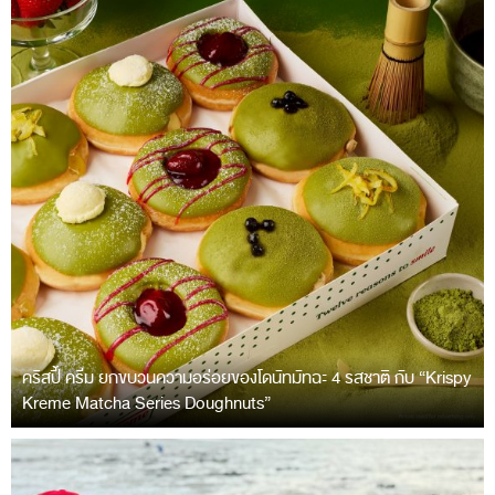
คริสปี้ ครีม ยกขบวนความอร่อยของโดนัทมัทฉะ 4 รสชาติ กับ “Krispy
Kreme Matcha Series Doughnuts”