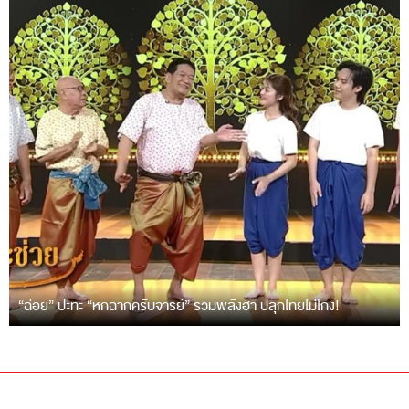
“ฉ่อย” ปะทะ “หกฉากครับจารย์” รวมพลังฮา ปลุกไทยไม่โกง!