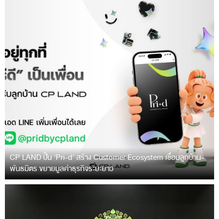
CP LAND ปั้น ‘Pri-d’ สร้าง Customer Ecosystem เชื่อมลูกบ้าน-
พันธมิตร ขยายมูลค่าธุรกิจระยะยาว