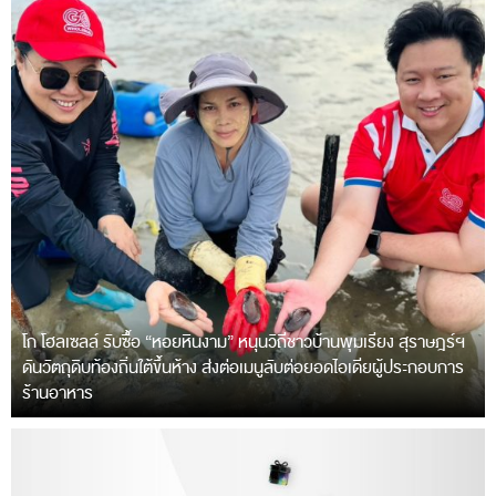
โก โฮลเซลล์ รับซื้อ “หอยหินงาม” หนุนวิถีชาวบ้านพุมเรียง สุราษฎร์ฯ
ดันวัตถุดิบท้องถิ่นใต้ขึ้นห้าง ส่งต่อเมนูลับต่อยอดไอเดียผู้ประกอบการ
ร้านอาหาร