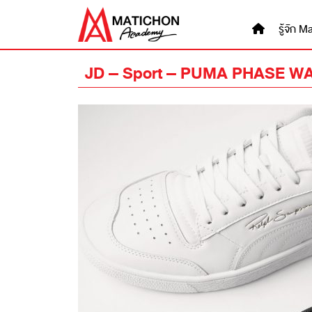
Skip
to
รู้จัก
content
JD – Sport – PUMA PHASE W