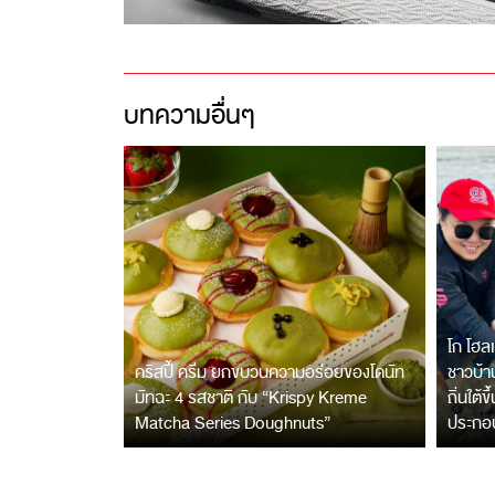
บทความอื่นๆ
โก โฮลเ
คริสปี้ ครีม ยกขบวนความอร่อยของโดนัท
ชาวบ้าน
มัทฉะ 4 รสชาติ กับ “Krispy Kreme
ถิ่นใต้ข
Matcha Series Doughnuts”
ประกอ