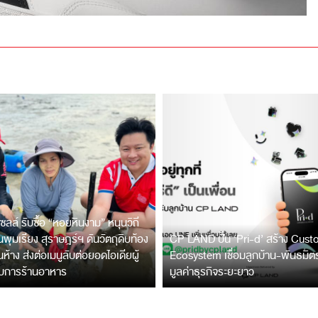
ซลล์ รับซื้อ “หอยหินงาม” หนุนวิถี
พุมเรียง สุราษฎร์ฯ ดันวัตถุดิบท้อง
CP LAND ปั้น ‘Pri-d’ สร้าง Cus
ึ้นห้าง ส่งต่อเมนูลับต่อยอดไอเดียผู้
Ecosystem เชื่อมลูกบ้าน-พันธมิ
บการร้านอาหาร
มูลค่าธุรกิจระยะยาว