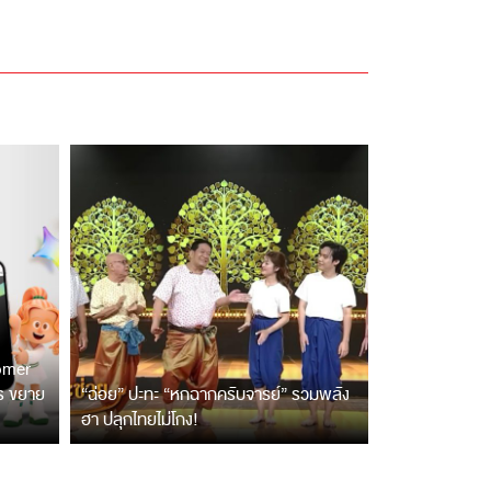
tomer
ตร ขยาย
“ฉ่อย” ปะทะ “หกฉากครับจารย์” รวมพลัง
ฮา ปลุกไทยไม่โกง!