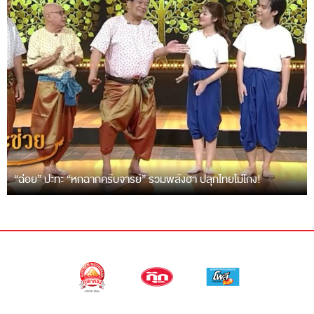
“ฉ่อย” ปะทะ “หกฉากครับจารย์” รวมพลังฮา ปลุกไทยไม่โกง!