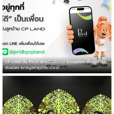
CP LAND ปั้น ‘Pri-d’ สร้าง Customer Ecosystem เชื่อมลูกบ้าน-
พันธมิตร ขยายมูลค่าธุรกิจระยะยาว