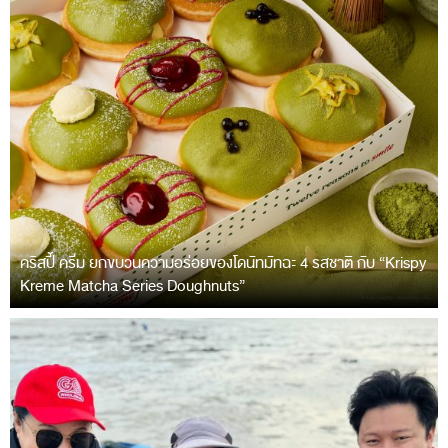
คริสปี้ ครีม ยกขบวนความอร่อยของโดนัทมัทฉะ 4 รสชาติ กับ “Krispy
Kreme Matcha Series Doughnuts”