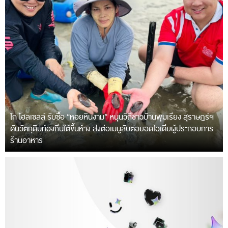
โก โฮลเซลล์ รับซื้อ “หอยหินงาม” หนุนวิถีชาวบ้านพุมเรียง สุราษฎร์ฯ
ดันวัตถุดิบท้องถิ่นใต้ขึ้นห้าง ส่งต่อเมนูลับต่อยอดไอเดียผู้ประกอบการ
ร้านอาหาร