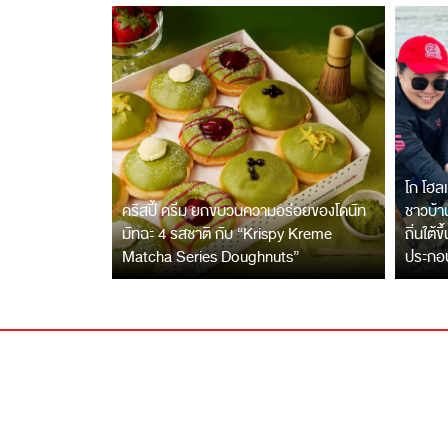
โก โฮลเ
คริสปี้ ครีม ยกขบวนความอร่อยของโดนัท
ชาวบ้าน
มัทฉะ 4 รสชาติ กับ “Krispy Kreme
ถิ่นใต้ข
Matcha Series Doughnuts”
ประกอ