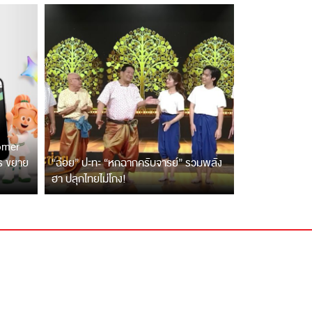
tomer
ตร ขยาย
“ฉ่อย” ปะทะ “หกฉากครับจารย์” รวมพลัง
ฮา ปลุกไทยไม่โกง!