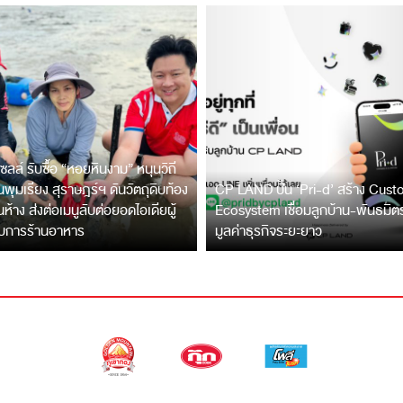
ซลล์ รับซื้อ “หอยหินงาม” หนุนวิถี
พุมเรียง สุราษฎร์ฯ ดันวัตถุดิบท้อง
CP LAND ปั้น ‘Pri-d’ สร้าง Cus
ึ้นห้าง ส่งต่อเมนูลับต่อยอดไอเดียผู้
Ecosystem เชื่อมลูกบ้าน-พันธมิ
บการร้านอาหาร
มูลค่าธุรกิจระยะยาว