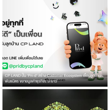
CP LAND ปั้น ‘Pri-d’ สร้าง Customer Ecosystem เชื่อมลูกบ้าน-
พันธมิตร ขยายมูลค่าธุรกิจระยะยาว