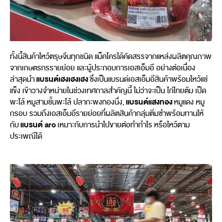
ทั้งนี้สินค้าไหว้ตรุษจีนทุกชนิด แม็คโครได้คัดสรรจากแหล่งผลิตคุณภาพ
จากเกษตรกรรายย่อย และผู้ประกอบการเอสเอ็มอี อย่างต่อเนื่อง
แบรนด์เฮงเฮงเฮง
ล่าสุดนำ
ซึ่งเป็นแบรนด์เอสเอ็มอีสินค้าพร้อมไหว้แช่
แข็ง เข้าวางจำหน่ายในช่วงเทศกาลสำคัญนี้ ไม่ว่าจะเป็น ไก่ไทยต้ม เป็ด
แบรนด์แสงทอง
พะโล้ หมูสามชั้นพะโล้ ปลากะพงทองนึ่ง,
หมูแดง หมู
กรอบ รวมถึงเอสเอ็มอีรายย่อยที่ผลิตสินค้ากลุ่มติ่มซำพร้อมทานให้
แบรนด์ aro
กับ
เหมาะกับการนำไปขายต่อทำกำไร หรือไหว้ตาม
ประเพณีได้