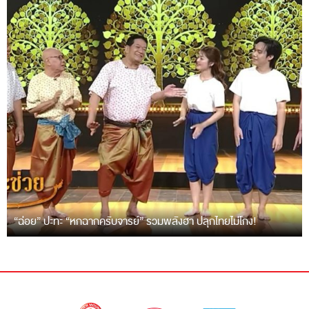
“ฉ่อย” ปะทะ “หกฉากครับจารย์” รวมพลังฮา ปลุกไทยไม่โกง!