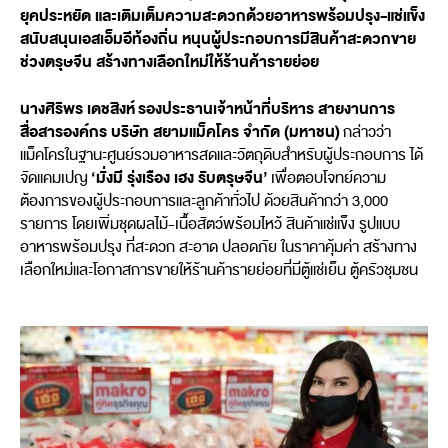
ยุคประหยัด และเติมเต็มความสะดวกด้วยอาหารพร้อมปรุง-แช่แข็ง
สนับสนุนเอสเอ็มอีท้องถิ่น หนุนผู้ประกอบการมีสินค้าสะดวกขาย
ช่วงตรุษจีน สร้างทางเลือกใหม่ให้ร้านค้ารายย่อย
นางศิริพร เดชสิงห์
รองประธานเจ้าหน้าที่บริหาร สายงานการ
สื่อสารองค์กร บริษัท สยามแม็คโคร จำกัด (มหาชน)
กล่าวว่า
แม็คโครในฐานะศูนย์รวมอาหารสดและวัตถุดิบสำหรับผู้ประกอบการ ได้
‘มั่งมี รุ่งเรือง เฮง รับตรุษจีน’
จัดแคมเปญ
เพื่อตอบโจทย์ความ
ต้องการของผู้ประกอบการและลูกค้าทั่วไป ด้วยสินค้ากว่า 3,000
รายการ โดยเพิ่มชุดผลไม้-เนื้อสัตว์พร้อมไหว้ สินค้าแช่แข็ง รูปแบบ
อาหารพร้อมปรุง ที่สะดวก สะอาด ปลอดภัย ในราคาคุ้มค่า สร้างทาง
เลือกใหม่และโอกาสการขายให้ร้านค้ารายย่อยที่มีตู้แช่เย็น ตู้ครัวชุมชน