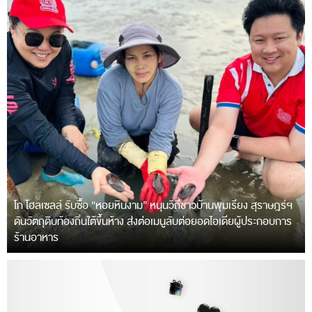
โก โฮลเซลล์ รับซื้อ “หอยหินงาม” หนุนวิถีชาวบ้านพุมเรียง สุราษฎร์ฯ
ดันวัตถุดิบท้องถิ่นใต้ขึ้นห้าง ส่งต่อเมนูลับต่อยอดไอเดียผู้ประกอบการ
ร้านอาหาร