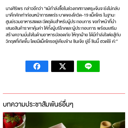
นางศิริพร กล่าวอีกว่า “แม้กำลังซื้อในช่วงเทศกาลตรุษจีนจะยังไม่กลับ
มาคึกคักเท่าก่อนหน้าการแพร่ระบาดของโควิด-19 แม็คโคร ในฐานะ
ศูนย์รวมอาหารสดและวัตถุดิบสำหรับผู้ประกอบการ ขอทำหน้าที่นำ
เสนอสินค้าราคาคุ้มค่า ให้ทั้งผู้บริโภคและผู้ประกอบการ พร้อมเสริม
สร้างความมั่นใจในด้านอาหารปลอดภัย ให้ทุกฝ่าย ได้มีกำลังใจต่อสู้กับ
วิกฤตที่เกิดขึ้น โดยมีแม็คโครอยู่เคียงข้าง ซินเจีย ยู่อี่ ซินนี้ ฮวดไช้ ค่ะ”
บทความประชาสัมพันธ์อื่นๆ