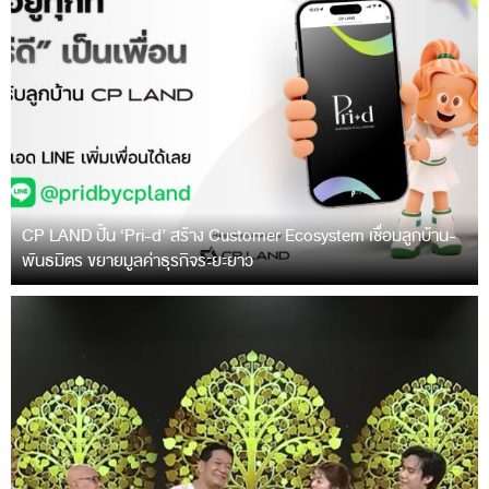
CP LAND ปั้น ‘Pri-d’ สร้าง Customer Ecosystem เชื่อมลูกบ้าน-
พันธมิตร ขยายมูลค่าธุรกิจระยะยาว