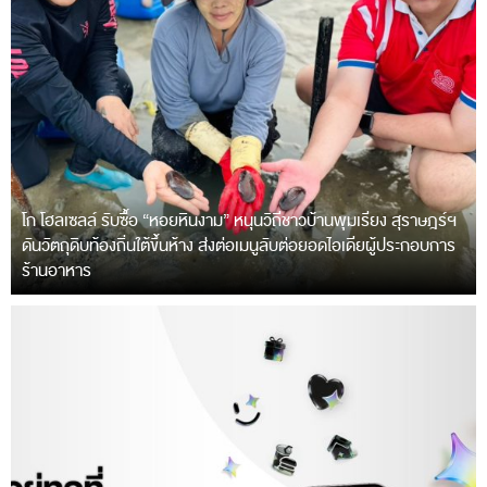
โก โฮลเซลล์ รับซื้อ “หอยหินงาม” หนุนวิถีชาวบ้านพุมเรียง สุราษฎร์ฯ
ดันวัตถุดิบท้องถิ่นใต้ขึ้นห้าง ส่งต่อเมนูลับต่อยอดไอเดียผู้ประกอบการ
ร้านอาหาร