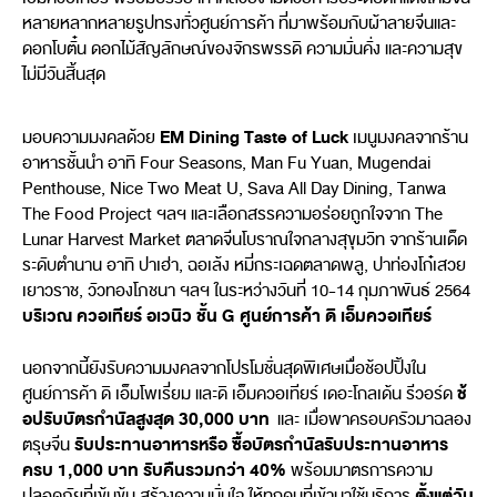
หลายหลากหลายรูปทรงทั่วศูนย์การค้า ที่มาพร้อมกับผ้าลายจีนและ
ดอกโบตั๋น ดอกไม้สัญลักษณ์ของจักรพรรดิ ความมั่นคั่ง และความสุข
ไม่มีวันสิ้นสุด
EM Dining Taste of Luck
มอบความมงคลด้วย
เมนูมงคลจากร้าน
อาหารชั้นนำ อาทิ Four Seasons, Man Fu Yuan, Mugendai
Penthouse, Nice Two Meat U, Sava All Day Dining, Tanwa
The Food Project ฯลฯ และเลือกสรรความอร่อยถูกใจจาก The
Lunar Harvest Market ตลาดจีนโบราณใจกลางสุขุมวิท จากร้านเด็ด
ระดับตำนาน อาทิ ปาเฮ่า, ฉอเล้ง หมี่กระเฉดตลาดพลู, ปาท่องโก๋เสวย
เยาวราช, วัวทองโภชนา ฯลฯ ในระหว่างวันที่ 10-14 กุมภาพันธ์ 2564
บริเวณ ควอเทียร์ อเวนิว ชั้น
G ศูนย์การค้า ดิ เอ็มควอเทียร์
นอกจากนี้ยังรับความมงคลจากโปรโมชั่นสุดพิเศษเมื่อช้อปปิ้งใน
ช้
ศูนย์การค้า ดิ เอ็มโพเรี่ยม และดิ เอ็มควอเทียร์ เดอะโกลเด้น รีวอร์ด
อปรับบัตรกำนัลสูงสุด 30,000 บาท
และ เมื่อพาครอบครัวมาฉลอง
รับประทานอาหารหรือ ซื้อบัตรกำนัลรับประทานอาหาร
ตรุษจีน
ครบ 1,000 บาท รับคืนรวมกว่า 40
%
พร้อมมาตรการความ
ตั้งแต่วัน
ปลอดภัยที่เข้มข้น สร้างความมั่นใจ ให้ทุกคนที่เข้ามาใช้บริการ