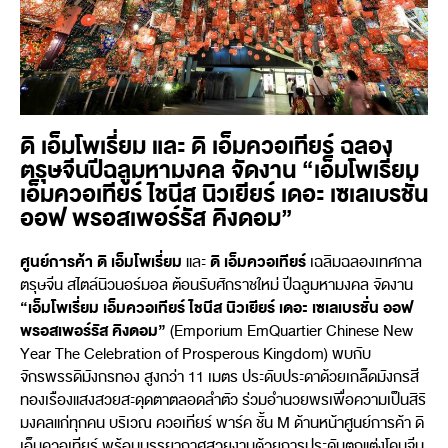
ดิ เอ็มโพเรี่ยม และ ดิ เอ็มควอเทียร์ ฉลอง
ตรุษจีนปีฉลูมหามงคล จัดงาน “เอ็มโพเรี่ยม
เอ็มควอเทียร์ ไชนีส นิวเยียร์ เดอะ เซเลเบรชั่น
ออฟ พรอสเพอร์รัส คิงดอม”
ศูนย์การค้า ดิ เอ็มโพเรี่ยม
ดิ เอ็มควอเทียร์
และ
เฉลิมฉลองเทศกาล
ตรุษจีน สไตล์นิวนอร์มอล ต้อนรับศักราชใหม่ ปีฉลูมหามงคล จัดงาน
“เอ็มโพเรี่ยม เอ็มควอเทียร์ ไชนีส นิวเยียร์
เดอะ เซเลเบรชั่น ออฟ
พรอสเพอร์รัส คิงดอม
”
(Emporium EmQuartier Chinese New
Year The Celebration of Prosperous Kingdom) พบกับ
จักรพรรดิมังกรทอง สูงกว่า 11 เมตร ประดับประดาด้วยเกล็ดมังกรสี
ทองเรืองแสงสวยสะดุดตาตลอดลำตัว ร่วมอำนวยพรเพื่อความเป็นสิริ
มงคลแก่ทุกคน บริเวณ ควอเทียร์ พาร์ค ชั้น M ด้านหน้าศูนย์การค้า ดิ
เอ็มควอเทียร์ พร้อมบรรยากาศสวยงามด้วยการประดับตกแต่งโคมจีน