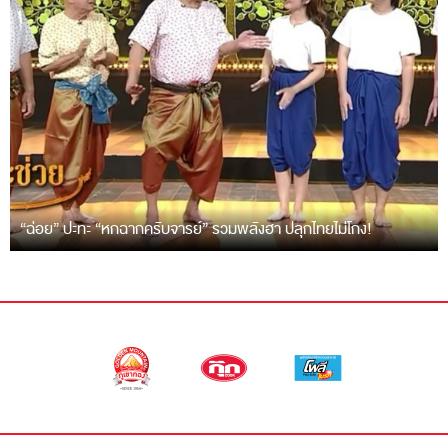
“ฉ่อย” ปะทะ “หกฉากครับจารย์” รวมพลังฮา ปลุกไทยไม่โกง!