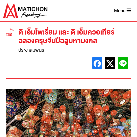
Menu
ดิ เอ็มโพเรี่ยม และ ดิ เอ็มควอเทียร์
ฉลองตรุษจีนปีฉลูมหามงคล
ประชาสัมพันธ์