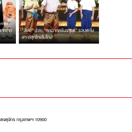
tomer
ตร ขยาย
“ฉ่อย” ปะทะ “หกฉากครับจารย์” รวมพลัง
ฮา ปลุกไทยไม่โกง!
เขตจตุจักร กรุงเทพฯ 10900