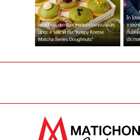
โก โฮลเ
คริสปี้ ครีม ยกขบวนความอร่อยของโดนัท
ชาวบ้าน
มัทฉะ 4 รสชาติ กับ “Krispy Kreme
ถิ่นใต้ข
Matcha Series Doughnuts”
ประกอ