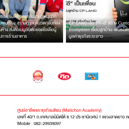
ซลล์ รับซื้อ “หอยหินงาม” หนุนวิถี
พุมเรียง สุราษฎร์ฯ ดันวัตถุดิบท้อง
CP LAND ปั้น ‘Pri-d’ สร้าง Cus
ึ้นห้าง ส่งต่อเมนูลับต่อยอดไอเดียผู้
Ecosystem เชื่อมลูกบ้าน-พันธมิ
บการร้านอาหาร
มูลค่าธุรกิจระยะยาว
ศูนย์อาชีพและธุรกิจมติชน (Matichon Academy)
เลขที่ 40/1 ถ.เทศบาลนิมิตใต้ ซ.12 ประชานิเวศน์ 1 แขวงลาดยาว 
Mobile : 082-29939097