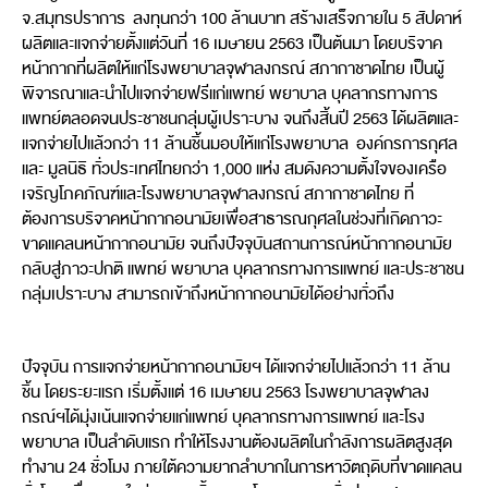
จ.สมุทรปราการ ลงทุนกว่า 100 ล้านบาท สร้างเสร็จภายใน 5 สัปดาห์
ผลิตและแจกจ่ายตั้งแต่วันที่ 16 เมษายน 2563 เป็นต้นมา โดยบริจาค
หน้ากากที่ผลิตให้แก่โรงพยาบาลจุฬาลงกรณ์ สภากาชาดไทย เป็นผู้
พิจารณาและนำไปแจกจ่ายฟรีแก่แพทย์ พยาบาล บุคลากรทางการ
แพทย์ตลอดจนประชาชนกลุ่มผู้เปราะบาง จนถึงสิ้นปี 2563 ได้ผลิตและ
แจกจ่ายไปแล้วกว่า 11 ล้านชิ้นมอบให้แก่โรงพยาบาล องค์กรการกุศล
และ มูลนิธิ ทั่วประเทศไทยกว่า 1,000 แห่ง สมดังความตั้งใจของเครือ
เจริญโภคภัณฑ์และโรงพยาบาลจุฬาลงกรณ์ สภากาชาดไทย ที่
ต้องการบริจาคหน้ากากอนามัยเพื่อสาธารณกุศลในช่วงที่เกิดภาวะ
ขาดแคลนหน้ากากอนามัย จนถึงปัจจุบันสถานการณ์หน้ากากอนามัย
กลับสู่ภาวะปกติ แพทย์ พยาบาล บุคลากรทางการแพทย์ และประชาชน
กลุ่มเปราะบาง สามารถเข้าถึงหน้ากากอนามัยได้อย่างทั่วถึง
ปัจจุบัน การแจกจ่ายหน้ากากอนามัยฯ ได้แจกจ่ายไปแล้วกว่า 11 ล้าน
ชิ้น โดยระยะแรก เริ่มตั้งแต่ 16 เมษายน 2563 โรงพยาบาลจุฬาลง
กรณ์ฯได้มุ่งเน้นแจกจ่ายแก่แพทย์ บุคลากรทางการแพทย์ และโรง
พยาบาล เป็นลำดับแรก ทำให้โรงงานต้องผลิตในกำลังการผลิตสูงสุด
ทำงาน 24 ชั่วโมง ภายใต้ความยากลำบากในการหาวัตถุดิบที่ขาดแคลน