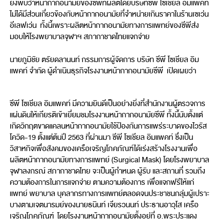
ยังพบว่าหน้ากากอนามัยของซีพีที่ผลิตโดยบริษัทซีพี โซเชียล อิมแพคท์
ไม่ได้มีส่วนเกี่ยวข้องกับหน้ากากอนามัยที่จำหน่ายเกินราคาในร้านเซเว่น
อีเลฟเว่น ทั้งนี้เพราะผลิตหน้ากากอนามัยทางการแพทย์ของซีพีส่ง
มอบให้โรงพยาบาลจุฬาฯ สภากาชาดไทยแจกจ่าย
นายภูมิชัย ตรัยดลานนท์ กรรมการผู้จัดการ บริษัท ซีพี โซเชียล อิม
แพคท์ จำกัด ผู้ดำเนินธุรกิจโรงงานหน้ากากอนามัยซีพี เปิดเผยว่า
ซีพี โซเชียล อิมแพคท์ มีความยินดีเป็นอย่างยิ่งที่สำนักงานผู้ตรวจการ
แผ่นดินให้เกียรติเข้าเยี่ยมชมโรงงานหน้ากากอนามัยซีพี ทั้งนี้นับตั้งแต่
เกิดวิกฤตขาดแคลนหน้ากากอนามัยใช้ป้องกันการแพร่ระบาดของไวรัส
โควิด-19 ตั้งแต่ต้นปี 2563 ที่ผ่านมา ซีพี โซเชียล อิมแพคท์ ซึ่งเป็น
วิสาหกิจเพื่อสังคมของเครือเจริญโภคภัณฑ์ได้เร่งสร้างโรงงานเพื่อ
ผลิตหน้ากากอนามัยทางการแพทย์ (Surgical Mask) โดยโรงพยาบาล
จุฬาลงกรณ์ สภากาชาดไทย จะเป็นผู้กำหนด ผู้รับ และสถานที่ รวมถึง
ความต้องการในการแจกจ่าย ตามความต้องการ เพื่อแจกฟรีให้แก่
แพทย์ พยาบาล บุคลากรทางการแพทย์ตลอดจนประชาชนกลุ่มผู้เปราะ
บางตามเจตนารมย์ของนายธนินท์ เจียรวนนท์ ประธานอาวุโส เครือ
เจริญโภคภัณฑ์ โดยโรงงานหน้ากากอนามัยตั้งอยู่ที่ อ.พระประแดง