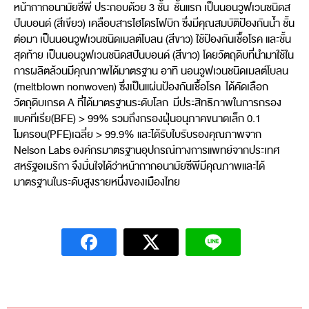
หน้ากากอนามัยซีพี ประกอบด้วย 3 ชั้น ชั้นแรก เป็นนอนวูฟเวนชนิดส
ปันบอนด์ (สีเขียว) เคลือบสารไฮโดรโฟบิก ซึ่งมีคุณสมบัติป้องกันน้ำ ชั้น
ต่อมา เป็นนอนวูฟเวนชนิดเมลต์โบลน (สีขาว) ใช้ป้องกันเชื้อโรค และชั้น
สุดท้าย เป็นนอนวูฟเวนชนิดสปันบอนด์ (สีขาว) โดยวัตถุดิบที่นำมาใช้ใน
การผลิตล้วนมีคุณภาพได้มาตรฐาน อาทิ นอนวูฟเวนชนิดเมลต์โบลน
(meltblown nonwoven) ซึ่งเป็นแผ่นป้องกันเชื้อโรค ได้คัดเลือก
วัตถุดิบเกรด A ที่ได้มาตรฐานระดับโลก มีประสิทธิภาพในการกรอง
แบคทีเรีย(BFE) > 99% รวมถึงกรองฝุ่นอนุภาคขนาดเล็ก 0.1
ไมครอน(PFE)เฉลี่ย > 99.9% และได้รับใบรับรองคุณภาพจาก
Nelson Labs องค์กรมาตรฐานอุปกรณ์ทางการแพทย์จากประเทศ
สหรัฐอเมริกา จึงมั่นใจได้ว่าหน้ากากอนามัยซีพีมีคุณภาพและได้
มาตรฐานในระดับสูงรายหนึ่งของเมืองไทย