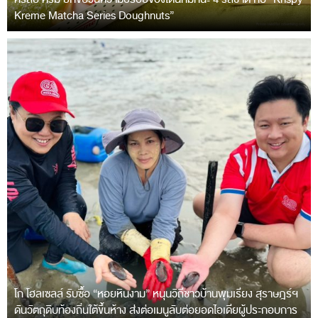
Kreme Matcha Series Doughnuts”
โก โฮลเซลล์ รับซื้อ “หอยหินงาม” หนุนวิถีชาวบ้านพุมเรียง สุราษฎร์ฯ
ดันวัตถุดิบท้องถิ่นใต้ขึ้นห้าง ส่งต่อเมนูลับต่อยอดไอเดียผู้ประกอบการ