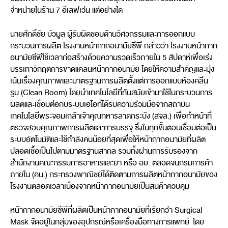
จำหน่ายในร้าน 7 อีเลฟเว่น แต่อย่างใด
นายศักดิ์ชัย บัวมูล ผู้รับผิดชอบด้านวิศวกรรมและการออกแบบ
กระบวนการผลิต โรงงานหน้ากากอนามัยซีพี กล่าวว่า โรงงานหน้ากาก
อนามัยซีพีใช้เวลาก่อสร้างด้วยความรวดเร็วภายใน 5 สัปดาห์เพื่อเร่ง
บรรเทาวิกฤตการขาดแคลนหน้ากากอนามัย โดยให้ความสำคัญและมุ่ง
เน้นเรื่องคุณภาพและมาตรฐานการผลิตตั้งแต่การออกแบบห้องคลีน
รูม (Clean Room) โดยนำเทคโนโลยีที่ทันสมัยเข้ามาใช้ในกระบวนการ
ผลิตและเชื่อมต่อกับระบบเอไอที่ได้รับความร่วมมือจากสถาบัน
เทคโนโลยีพระจอมเกล้าเจ้าคุณทหารลาดกระบัง (สจล.) เพื่อทำหน้าที่
ตรวจสอบคุณภาพการผลิตและการบรรจุ ซึ่งในทุกขั้นตอนเชื่อมต่อเป็น
ระบบอัตโนมัติและใช้กำลังคนน้อยที่สุดเพื่อให้หน้ากากอนามัยที่ผลิต
ปลอดเชื้อเป็นไปตามมาตรฐานสากล รวมทั้งผ่านการรับรองจาก
สำนักงานคณะกรรมการอาหารและยา หรือ อย. ตลอดจนกรมการค้า
ภายใน (คน.) กระทรวงพาณิชย์ได้ติดตามการผลิตหน้ากากอนามัยของ
โรงงานตลอดเวลาเนื่องจากหน้ากากอนามัยเป็นสินค้าควบคุม
หน้ากากอนามัยซีพีที่ผลิตเป็นหน้ากากอนามัยที่เรียกว่า Surgical
Mask จัดอยู่ในกลุ่มของอุปกรณ์หรือเครื่องมือทางการแพทย์ โดย