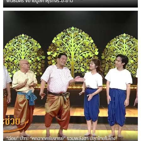
พันธมิตร ขยายมูลค่าธุรกิจระยะยาว
“ฉ่อย” ปะทะ “หกฉากครับจารย์” รวมพลังฮา ปลุกไทยไม่โกง!