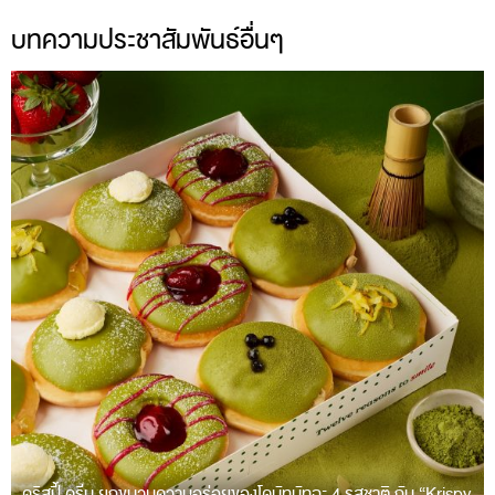
บทความประชาสัมพันธ์อื่นๆ
คริสปี้ ครีม ยกขบวนความอร่อยของโดนัทมัทฉะ 4 รสชาติ กับ “Krispy