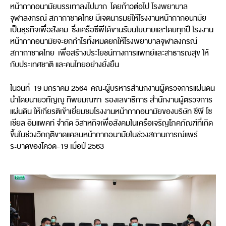
หน้ากากอนามัยบรรเทาลงไปมาก โดยก้าวต่อไป โรงพยาบาล
จุฬาลงกรณ์ สภากาชาดไทย มีเจตนารมย์ให้โรงงานหน้ากากอนามัย
เป็นธุรกิจเพื่อสังคม ซึ่งเครือซีพีได้ขานรับนโยบายและโดยทุกปี โรงงาน
หน้ากากอนามัยจะยกกำไรทั้งหมดยกให้โรงพยาบาลจุฬาลงกรณ์
สภากาชาดไทย เพื่อสร้างประโยชน์ทางการแพทย์และสาธารณสุข ให้
กับประเทศชาติ และคนไทยอย่างยั่งยืน
ในวันที่ 19 มกราคม 2564 คณะผู้บริหารสำนักงานผู้ตรวจการแผ่นดิน
นำโดยนายวทัญญู ทิพยมณฑา รองเลขาธิการ สำนักงานผู้ตรวจการ
แผ่นดิน ให้เกียรติเข้าเยี่ยมชมโรงงานหน้ากากอนามัยของบริษัท ซีพี โซ
เชียล อิมแพคท์ จำกัด วิสาหกิจเพื่อสังคมในเครือเจริญโภคภัณฑ์ที่เกิด
ขึ้นในช่วงวิกฤติขาดแคลนหน้ากากอนามัยในช่วงสถานการณ์แพร่
ระบาดของโควิด-19 เมื่อปี 2563