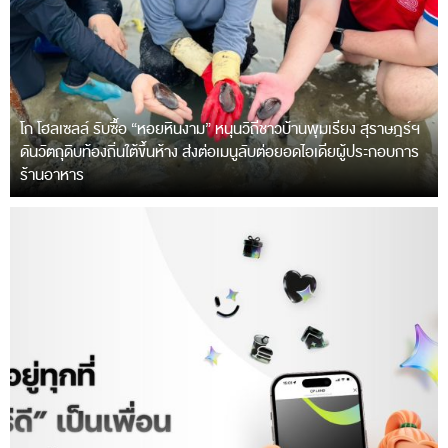
โก โฮลเซลล์ รับซื้อ “หอยหินงาม” หนุนวิถีชาวบ้านพุมเรียง สุราษฎร์ฯ
ดันวัตถุดิบท้องถิ่นใต้ขึ้นห้าง ส่งต่อเมนูลับต่อยอดไอเดียผู้ประกอบการ
ร้านอาหาร