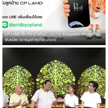
CP LAND ปั้น ‘Pri-d’ สร้าง Customer Ecosystem เชื่อมลูกบ้าน-
พันธมิตร ขยายมูลค่าธุรกิจระยะยาว