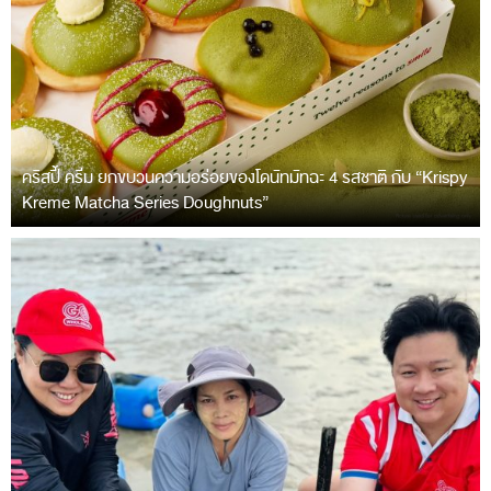
คริสปี้ ครีม ยกขบวนความอร่อยของโดนัทมัทฉะ 4 รสชาติ กับ “Krispy
Kreme Matcha Series Doughnuts”