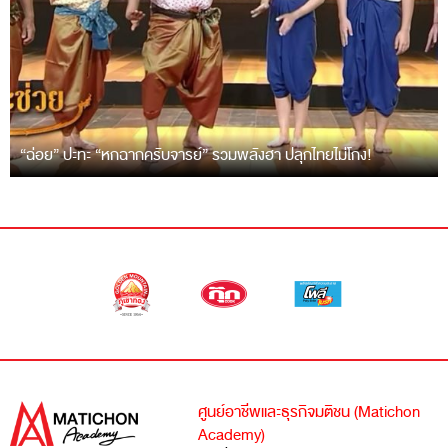
“ฉ่อย” ปะทะ “หกฉากครับจารย์” รวมพลังฮา ปลุกไทยไม่โกง!
ศูนย์อาชีพและธุรกิจมติชน (Matichon
Academy)