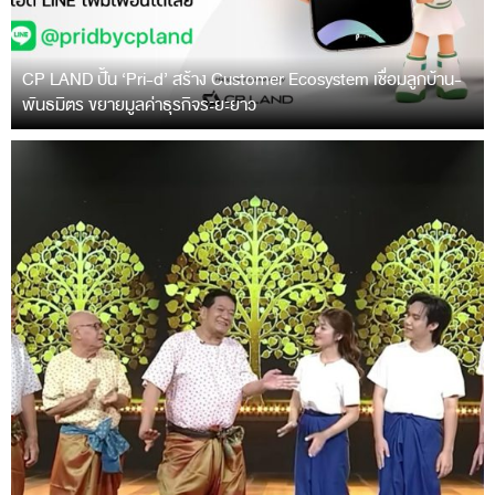
CP LAND ปั้น ‘Pri-d’ สร้าง Customer Ecosystem เชื่อมลูกบ้าน-
พันธมิตร ขยายมูลค่าธุรกิจระยะยาว