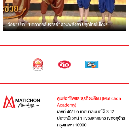
“ฉ่อย” ปะทะ “หกฉากครับจารย์” รวมพลังฮา ปลุกไทยไม่โกง!
ศูนย์อาชีพและธุรกิจมติชน (Matichon
Academy)
เลขที่ 40/1 ถ.เทศบาลนิมิตใต้ ซ.12
ประชานิเวศน์ 1 แขวงลาดยาว เขตจตุจักร
กรุงเทพฯ 10900