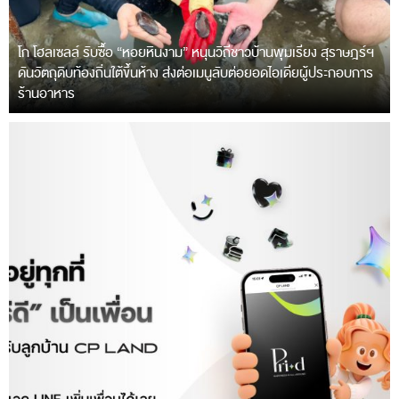
โก โฮลเซลล์ รับซื้อ “หอยหินงาม” หนุนวิถีชาวบ้านพุมเรียง สุราษฎร์ฯ
ดันวัตถุดิบท้องถิ่นใต้ขึ้นห้าง ส่งต่อเมนูลับต่อยอดไอเดียผู้ประกอบการ
ร้านอาหาร