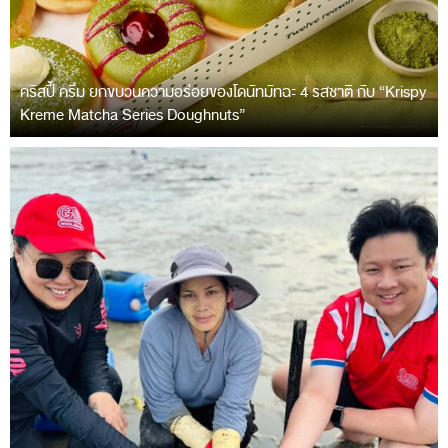
คริสปี้ ครีม ยกขบวนความอร่อยของโดนัทมัทฉะ 4 รสชาติ กับ “Krispy
Kreme Matcha Series Doughnuts”