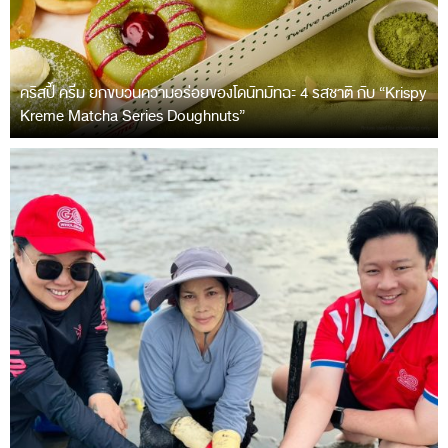
คริสปี้ ครีม ยกขบวนความอร่อยของโดนัทมัทฉะ 4 รสชาติ กับ “Krispy
Kreme Matcha Series Doughnuts”