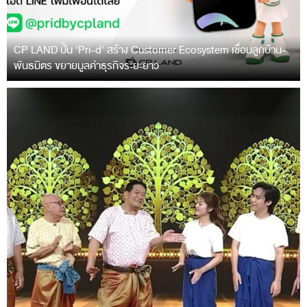
CP LAND ปั้น ‘Pri-d’ สร้าง Customer Ecosystem เชื่อมลูกบ้าน-
พันธมิตร ขยายมูลค่าธุรกิจระยะยาว