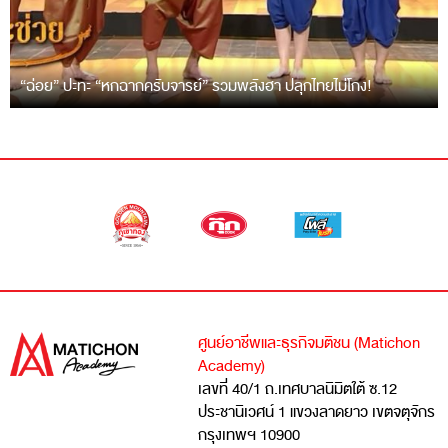
“ฉ่อย” ปะทะ “หกฉากครับจารย์” รวมพลังฮา ปลุกไทยไม่โกง!
ศูนย์อาชีพและธุรกิจมติชน (Matichon
Academy)
เลขที่ 40/1 ถ.เทศบาลนิมิตใต้ ซ.12
ประชานิเวศน์ 1 แขวงลาดยาว เขตจตุจักร
กรุงเทพฯ 10900