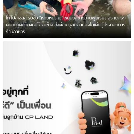
โก โฮลเซลล์ รับซื้อ “หอยหินงาม” หนุนวิถีชาวบ้านพุมเรียง สุราษฎร์ฯ
ดันวัตถุดิบท้องถิ่นใต้ขึ้นห้าง ส่งต่อเมนูลับต่อยอดไอเดียผู้ประกอบการ
ร้านอาหาร