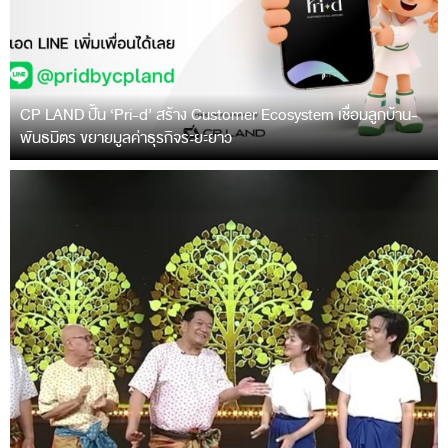
CP LAND ปั้น ‘Pri-d’ สร้าง Customer Ecosystem เชื่อมลูกบ้าน-
พันธมิตร ขยายมูลค่าธุรกิจระยะยาว