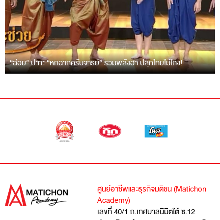
“ฉ่อย” ปะทะ “หกฉากครับจารย์” รวมพลังฮา ปลุกไทยไม่โกง!
ศูนย์อาชีพและธุรกิจมติชน (Matichon
Academy)
เลขที่ 40/1 ถ.เทศบาลนิมิตใต้ ซ.12