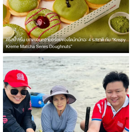
คริสปี้ ครีม ยกขบวนความอร่อยของโดนัทมัทฉะ 4 รสชาติ กับ “Krispy
Kreme Matcha Series Doughnuts”