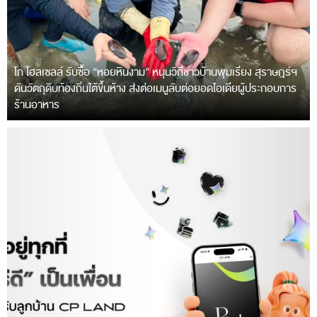
โก โฮลเซลล์ รับซื้อ “หอยหินงาม” หนุนวิถีชาวบ้านพุมเรียง สุราษฎร์ฯ
ดันวัตถุดิบท้องถิ่นใต้ขึ้นห้าง ส่งต่อเมนูลับต่อยอดไอเดียผู้ประกอบการ
ร้านอาหาร