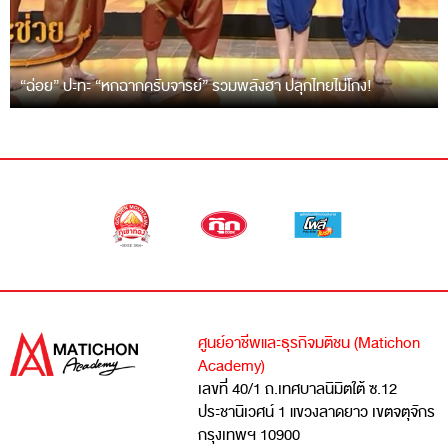
“ฉ่อย” ปะทะ “หกฉากครับจารย์” รวมพลังฮา ปลุกไทยไม่โกง!
ศูนย์อาชีพและธุรกิจมติชน (Matichon
Academy)
เลขที่ 40/1 ถ.เทศบาลนิมิตใต้ ซ.12
ประชานิเวศน์ 1 แขวงลาดยาว เขตจตุจักร
กรุงเทพฯ 10900