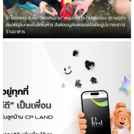
โก โฮลเซลล์ รับซื้อ “หอยหินงาม” หนุนวิถีชาวบ้านพุมเรียง สุราษฎร์ฯ
ดันวัตถุดิบท้องถิ่นใต้ขึ้นห้าง ส่งต่อเมนูลับต่อยอดไอเดียผู้ประกอบการ
ร้านอาหาร