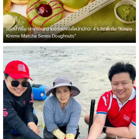
คริสปี้ ครีม ยกขบวนความอร่อยของโดนัทมัทฉะ 4 รสชาติ กับ “Krispy
Kreme Matcha Series Doughnuts”