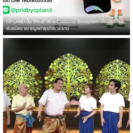
CP LAND ปั้น ‘Pri-d’ สร้าง Customer Ecosystem เชื่อมลูกบ้าน-
พันธมิตร ขยายมูลค่าธุรกิจระยะยาว