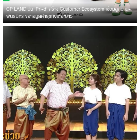
CP LAND ปั้น ‘Pri-d’ สร้าง Customer Ecosystem เชื่อมลูกบ้าน-
พันธมิตร ขยายมูลค่าธุรกิจระยะยาว