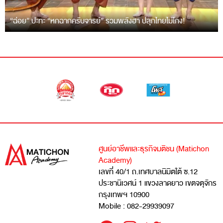
“ฉ่อย” ปะทะ “หกฉากครับจารย์” รวมพลังฮา ปลุกไทยไม่โกง!
ศูนย์อาชีพและธุรกิจมติชน (Matichon
Academy)
เลขที่ 40/1 ถ.เทศบาลนิมิตใต้ ซ.12
ประชานิเวศน์ 1 แขวงลาดยาว เขตจตุจักร
กรุงเทพฯ 10900
Mobile : 082-29939097