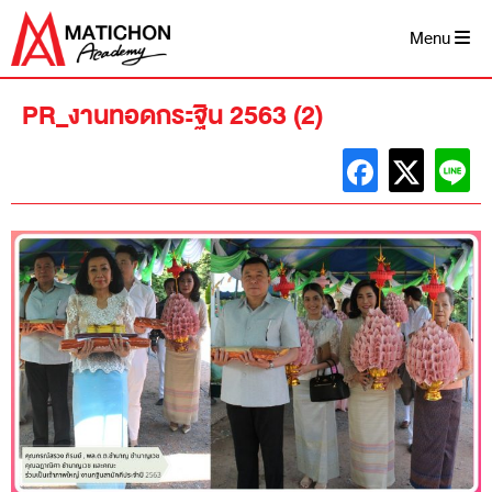
Skip
to
Menu
content
PR_งานทอดกระฐิน 2563 (2)