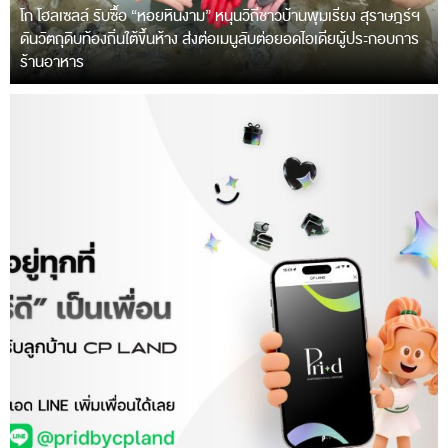
โก โฮลเซลล์ รับซื้อ “หอยหินงาม” หนุนวิถีชาวบ้านพุมเรียง สุราษฎร์ฯ
ดันวัตถุดิบท้องถิ่นใต้ขึ้นห้าง ส่งต่อเมนูลับต่อยอดไอเดียผู้ประกอบการ
ร้านอาหาร