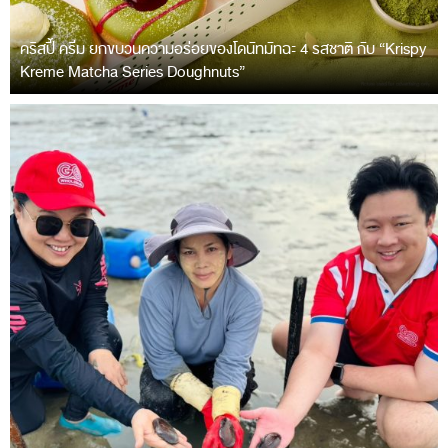
คริสปี้ ครีม ยกขบวนความอร่อยของโดนัทมัทฉะ 4 รสชาติ กับ “Krispy
Kreme Matcha Series Doughnuts”