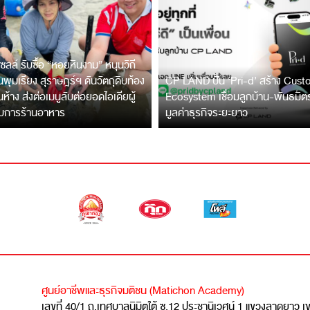
ซลล์ รับซื้อ “หอยหินงาม” หนุนวิถี
พุมเรียง สุราษฎร์ฯ ดันวัตถุดิบท้อง
CP LAND ปั้น ‘Pri-d’ สร้าง Cus
ึ้นห้าง ส่งต่อเมนูลับต่อยอดไอเดียผู้
Ecosystem เชื่อมลูกบ้าน-พันธมิ
บการร้านอาหาร
มูลค่าธุรกิจระยะยาว
ศูนย์อาชีพและธุรกิจมติชน (Matichon Academy)
เลขที่ 40/1 ถ.เทศบาลนิมิตใต้ ซ.12 ประชานิเวศน์ 1 แขวงลาดยาว 