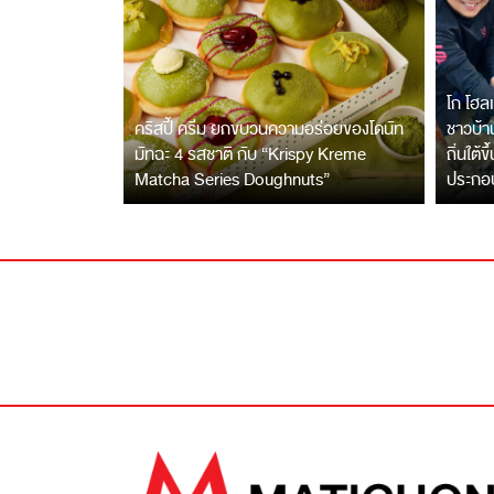
โก โฮลเ
คริสปี้ ครีม ยกขบวนความอร่อยของโดนัท
ชาวบ้าน
มัทฉะ 4 รสชาติ กับ “Krispy Kreme
ถิ่นใต้ข
Matcha Series Doughnuts”
ประกอ