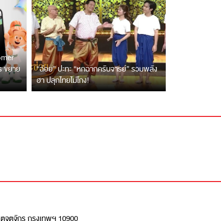
tomer
ตร ขยาย
“ฉ่อย” ปะทะ “หกฉากครับจารย์” รวมพลัง
ฮา ปลุกไทยไม่โกง!
เขตจตุจักร กรุงเทพฯ 10900