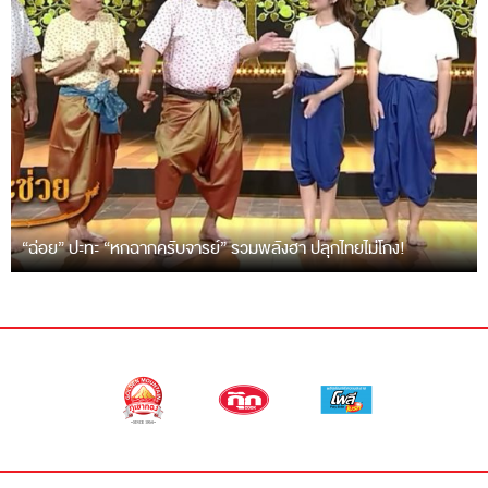
“ฉ่อย” ปะทะ “หกฉากครับจารย์” รวมพลังฮา ปลุกไทยไม่โกง!