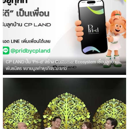
CP LAND ปั้น ‘Pri-d’ สร้าง Customer Ecosystem เชื่อมลูกบ้าน-
พันธมิตร ขยายมูลค่าธุรกิจระยะยาว