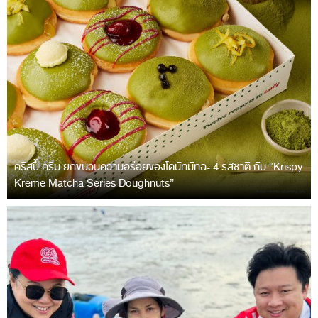
คริสปี้ ครีม ยกขบวนความอร่อยของโดนัทมัทฉะ 4 รสชาติ กับ “Krispy
Kreme Matcha Series Doughnuts”