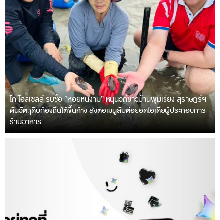
โก โฮลเซลล์ รับซื้อ “หอยหินงาม” หนุนวิถีชาวบ้านพุมเรียง สุราษฎร์ฯ
ดันวัตถุดิบท้องถิ่นใต้ขึ้นห้าง ส่งต่อเมนูลับต่อยอดไอเดียผู้ประกอบการ
ร้านอาหาร