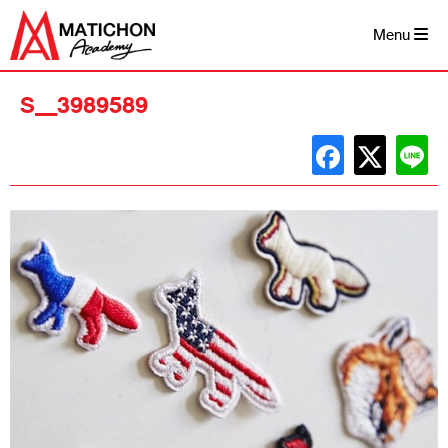
Skip
to
Menu
content
S__3989589