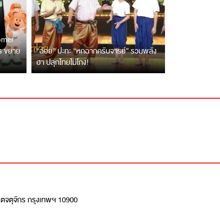
tomer
ตร ขยาย
“ฉ่อย” ปะทะ “หกฉากครับจารย์” รวมพลัง
ฮา ปลุกไทยไม่โกง!
เขตจตุจักร กรุงเทพฯ 10900