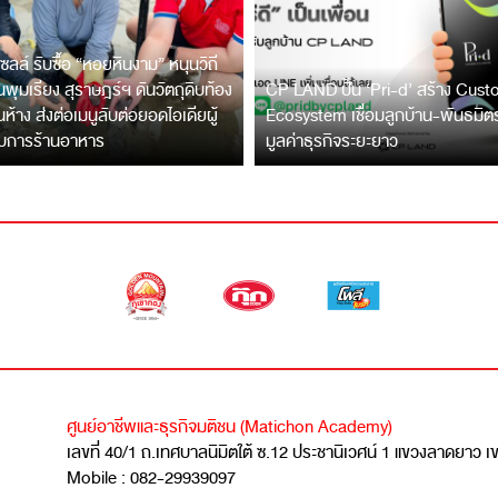
ซลล์ รับซื้อ “หอยหินงาม” หนุนวิถี
พุมเรียง สุราษฎร์ฯ ดันวัตถุดิบท้อง
CP LAND ปั้น ‘Pri-d’ สร้าง Cus
ึ้นห้าง ส่งต่อเมนูลับต่อยอดไอเดียผู้
Ecosystem เชื่อมลูกบ้าน-พันธมิ
บการร้านอาหาร
มูลค่าธุรกิจระยะยาว
ศูนย์อาชีพและธุรกิจมติชน (Matichon Academy)
เลขที่ 40/1 ถ.เทศบาลนิมิตใต้ ซ.12 ประชานิเวศน์ 1 แขวงลาดยาว 
Mobile : 082-29939097