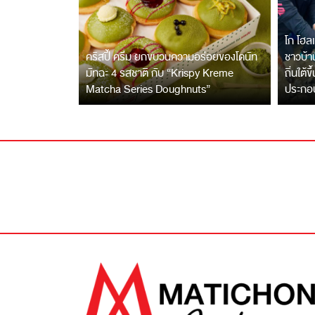
โก โฮลเ
คริสปี้ ครีม ยกขบวนความอร่อยของโดนัท
ชาวบ้าน
มัทฉะ 4 รสชาติ กับ “Krispy Kreme
ถิ่นใต้ข
Matcha Series Doughnuts”
ประกอ