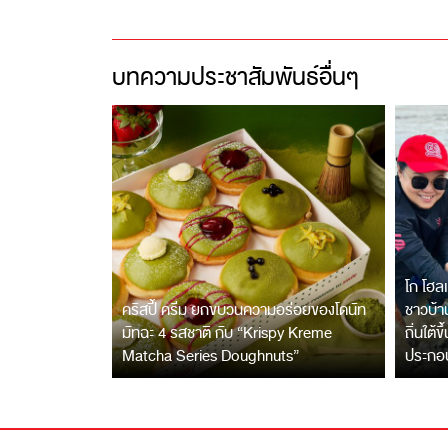
บทความประชาสัมพันธ์อื่นๆ
โก โฮลเ
คริสปี้ ครีม ยกขบวนความอร่อยของโดนัท
ชาวบ้าน
มัทฉะ 4 รสชาติ กับ “Krispy Kreme
ถิ่นใต้ข
Matcha Series Doughnuts”
ประกอ