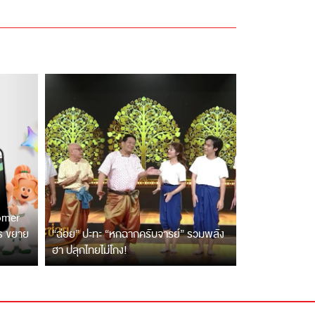
tomer
ตร ขยาย
“ฉ่อย” ปะทะ “หกฉากครับจารย์” รวมพลัง
ฮา ปลุกไทยไม่โกง!