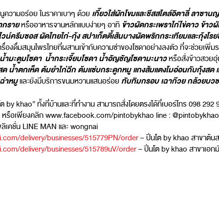
เกี๊ยวใส่ผักโขมและชีสสไตล์อิตาลี่
ลาซานญ่า
นูความอร่อย ในราคาเบาๆ ด้วย
ลากราย
ข้าวผัดกระเพราไก่ไข่ดาว ข้าวผั
หรืออาหารจานหลักแบบง่ายๆ อาทิ
์ไวน์ครีมซอส ผัดไทยไก่-กุ้ง สปาเก็ตตี้เส้นบางผัดพริกกระเทียมและกุ้งโ
ับเครื่องดื่มสมุนไพรไทยที่ผสานเข้ากับความซ่าของโซดาอย่างลงตัว ที่จะช่วยเพิ
น้ำมะตูมโซดา น้ำกระเจี๊ยบโซดา น้ำอัญชัญโซดามะนาว
หรือสั่งข้าวสวยอุ
น้ำตกเห็ด ต้มยำไก่ฉีก ต้มแซ่บกระดูกหมู แกงส้มแตงโมอ่อนกับกุ้งสด แก
ฉ่าหมู
ทับทิมกรอบ เฉาก๊วย กล้วยบวชช
และยังมีบริการขนมหวานแสนอร่อย
่นโต by khao” ทั้งที่บ้านและที่ทำงาน สามารถสั่งโดยตรงได้ที่เบอร์โทร 098 29
 หรือเพียงคลิก www.facebook.com/pintobykhao line : @pintobykhao 
ิเคชั่น LINE MAN และ wongnai
.com/delivery/businesses/515779PN/order
– ปิ่นโต by khao สาขาต้น
.com/delivery/businesses/515789uV/order
– ปิ่นโต by khao สาขาเอกม