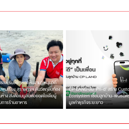
ซลล์ รับซื้อ “หอยหินงาม” หนุนวิถี
พุมเรียง สุราษฎร์ฯ ดันวัตถุดิบท้อง
CP LAND ปั้น ‘Pri-d’ สร้าง Cus
ึ้นห้าง ส่งต่อเมนูลับต่อยอดไอเดียผู้
Ecosystem เชื่อมลูกบ้าน-พันธมิ
บการร้านอาหาร
มูลค่าธุรกิจระยะยาว