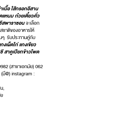
เนื้อ
ใส้กรอกอีสาน
ดแหนม ก๋วยเตี๋ยวคั่ว
รยชีสพาราซอน
จะเลือก
่มรสชาติของอาหารให้
่นๆ รับประทานคู่กับ
งเผ็ดไก่ แกงเขียว
ี สาคูเปียกข้าวโพด
2 9982 (สาขาเอกมัย) 062
(มี@) instagram :
สน,
ัย