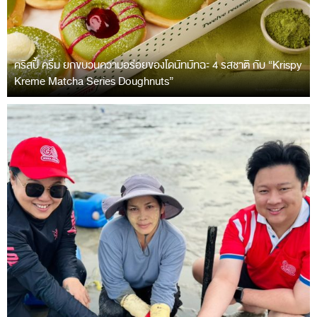
คริสปี้ ครีม ยกขบวนความอร่อยของโดนัทมัทฉะ 4 รสชาติ กับ “Krispy
Kreme Matcha Series Doughnuts”