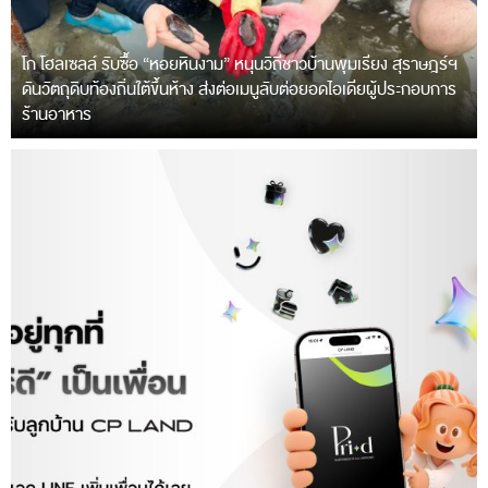
โก โฮลเซลล์ รับซื้อ “หอยหินงาม” หนุนวิถีชาวบ้านพุมเรียง สุราษฎร์ฯ
ดันวัตถุดิบท้องถิ่นใต้ขึ้นห้าง ส่งต่อเมนูลับต่อยอดไอเดียผู้ประกอบการ
ร้านอาหาร