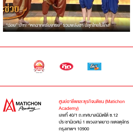
“ฉ่อย” ปะทะ “หกฉากครับจารย์” รวมพลังฮา ปลุกไทยไม่โกง!
ศูนย์อาชีพและธุรกิจมติชน (Matichon
Academy)
เลขที่ 40/1 ถ.เทศบาลนิมิตใต้ ซ.12
ประชานิเวศน์ 1 แขวงลาดยาว เขตจตุจักร
กรุงเทพฯ 10900