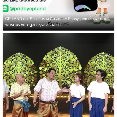
CP LAND ปั้น ‘Pri-d’ สร้าง Customer Ecosystem เชื่อมลูกบ้าน-
พันธมิตร ขยายมูลค่าธุรกิจระยะยาว