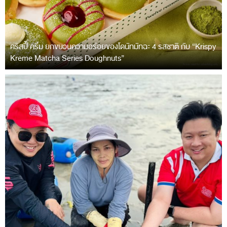
คริสปี้ ครีม ยกขบวนความอร่อยของโดนัทมัทฉะ 4 รสชาติ กับ “Krispy
Kreme Matcha Series Doughnuts”