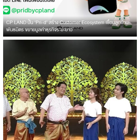
CP LAND ปั้น ‘Pri-d’ สร้าง Customer Ecosystem เชื่อมลูกบ้าน-
พันธมิตร ขยายมูลค่าธุรกิจระยะยาว