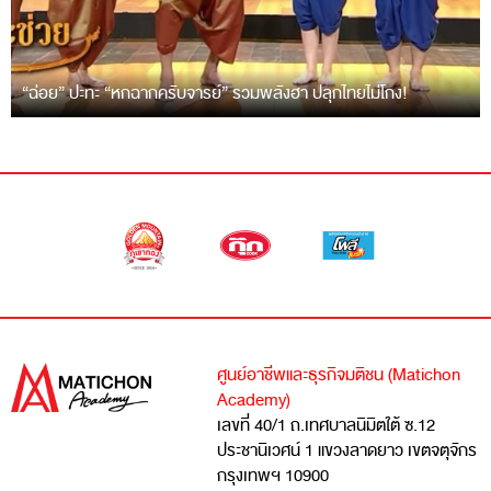
“ฉ่อย” ปะทะ “หกฉากครับจารย์” รวมพลังฮา ปลุกไทยไม่โกง!
ศูนย์อาชีพและธุรกิจมติชน (Matichon
Academy)
เลขที่ 40/1 ถ.เทศบาลนิมิตใต้ ซ.12
ประชานิเวศน์ 1 แขวงลาดยาว เขตจตุจักร
กรุงเทพฯ 10900