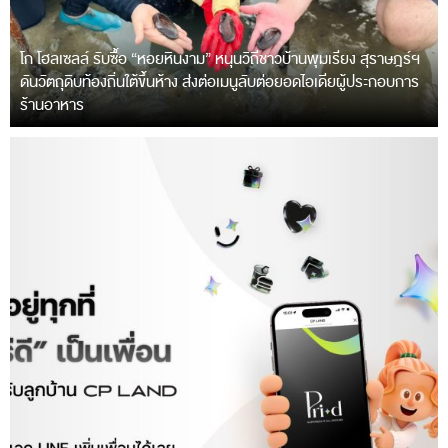
โก โฮลเซลล์ รับซื้อ “หอยหินงาม” หนุนวิถีชาวบ้านพุมเรียง สุราษฎร์ฯ
ดันวัตถุดิบท้องถิ่นใต้ขึ้นห้าง ส่งต่อเมนูลับต่อยอดไอเดียผู้ประกอบการ
ร้านอาหาร