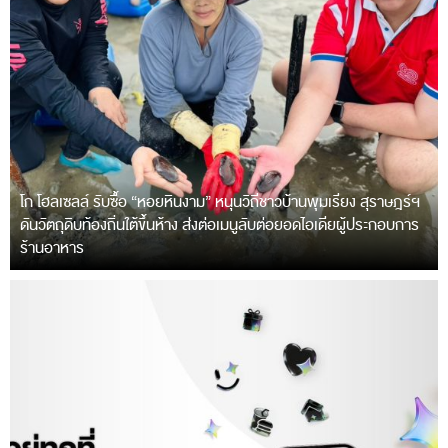
โก โฮลเซลล์ รับซื้อ “หอยหินงาม” หนุนวิถีชาวบ้านพุมเรียง สุราษฎร์ฯ
ดันวัตถุดิบท้องถิ่นใต้ขึ้นห้าง ส่งต่อเมนูลับต่อยอดไอเดียผู้ประกอบการ
ร้านอาหาร