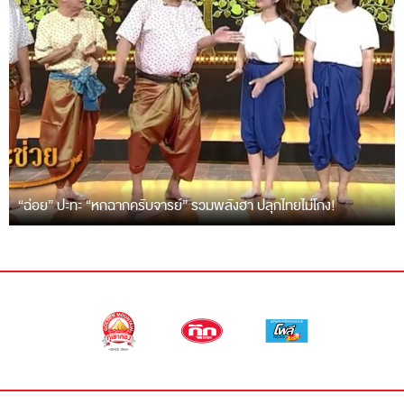
“ฉ่อย” ปะทะ “หกฉากครับจารย์” รวมพลังฮา ปลุกไทยไม่โกง!