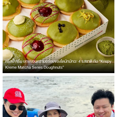
คริสปี้ ครีม ยกขบวนความอร่อยของโดนัทมัทฉะ 4 รสชาติ กับ “Krispy
Kreme Matcha Series Doughnuts”