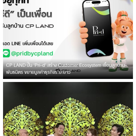
CP LAND ปั้น ‘Pri-d’ สร้าง Customer Ecosystem เชื่อมลูกบ้าน-
พันธมิตร ขยายมูลค่าธุรกิจระยะยาว