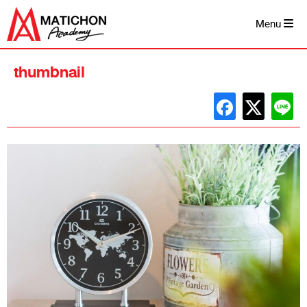
Skip
to
Menu
content
thumbnail