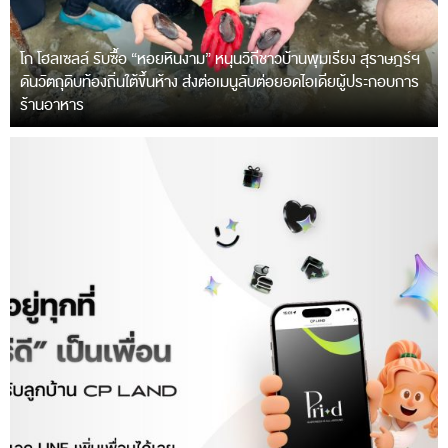
โก โฮลเซลล์ รับซื้อ “หอยหินงาม” หนุนวิถีชาวบ้านพุมเรียง สุราษฎร์ฯ
ดันวัตถุดิบท้องถิ่นใต้ขึ้นห้าง ส่งต่อเมนูลับต่อยอดไอเดียผู้ประกอบการ
ร้านอาหาร