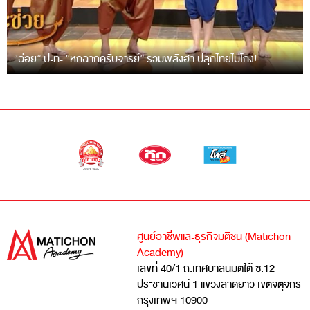
“ฉ่อย” ปะทะ “หกฉากครับจารย์” รวมพลังฮา ปลุกไทยไม่โกง!
ศูนย์อาชีพและธุรกิจมติชน (Matichon
Academy)
เลขที่ 40/1 ถ.เทศบาลนิมิตใต้ ซ.12
ประชานิเวศน์ 1 แขวงลาดยาว เขตจตุจักร
กรุงเทพฯ 10900