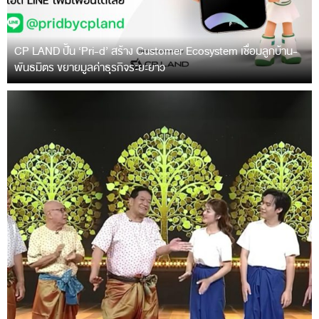
CP LAND ปั้น ‘Pri-d’ สร้าง Customer Ecosystem เชื่อมลูกบ้าน-
พันธมิตร ขยายมูลค่าธุรกิจระยะยาว