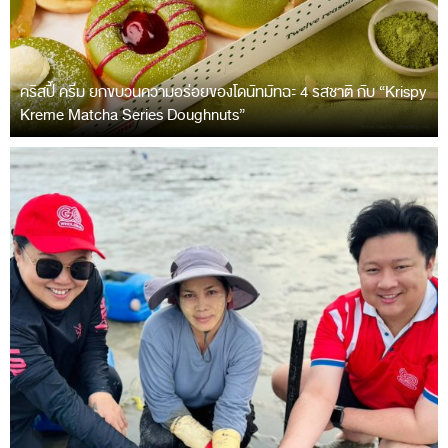
คริสปี้ ครีม ยกขบวนความอร่อยของโดนัทมัทฉะ 4 รสชาติ กับ “Krispy
Kreme Matcha Series Doughnuts”