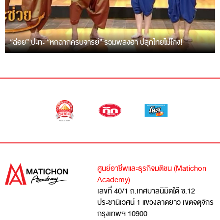
“ฉ่อย” ปะทะ “หกฉากครับจารย์” รวมพลังฮา ปลุกไทยไม่โกง!
ศูนย์อาชีพและธุรกิจมติชน (Matichon
Academy)
เลขที่ 40/1 ถ.เทศบาลนิมิตใต้ ซ.12
ประชานิเวศน์ 1 แขวงลาดยาว เขตจตุจักร
กรุงเทพฯ 10900