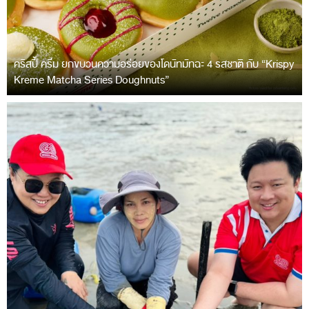
คริสปี้ ครีม ยกขบวนความอร่อยของโดนัทมัทฉะ 4 รสชาติ กับ “Krispy
Kreme Matcha Series Doughnuts”