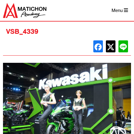
Skip
to
Menu
content
VSB_4339