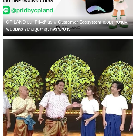
CP LAND ปั้น ‘Pri-d’ สร้าง Customer Ecosystem เชื่อมลูกบ้าน-
พันธมิตร ขยายมูลค่าธุรกิจระยะยาว