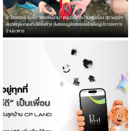
โก โฮลเซลล์ รับซื้อ “หอยหินงาม” หนุนวิถีชาวบ้านพุมเรียง สุราษฎร์ฯ
ดันวัตถุดิบท้องถิ่นใต้ขึ้นห้าง ส่งต่อเมนูลับต่อยอดไอเดียผู้ประกอบการ
ร้านอาหาร