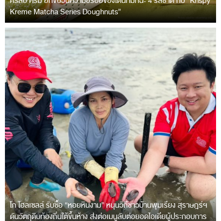
คริสปี้ ครีม ยกขบวนความอร่อยของโดนัทมัทฉะ 4 รสชาติ กับ “Krispy
Kreme Matcha Series Doughnuts”
โก โฮลเซลล์ รับซื้อ “หอยหินงาม” หนุนวิถีชาวบ้านพุมเรียง สุราษฎร์ฯ
ดันวัตถุดิบท้องถิ่นใต้ขึ้นห้าง ส่งต่อเมนูลับต่อยอดไอเดียผู้ประกอบการ