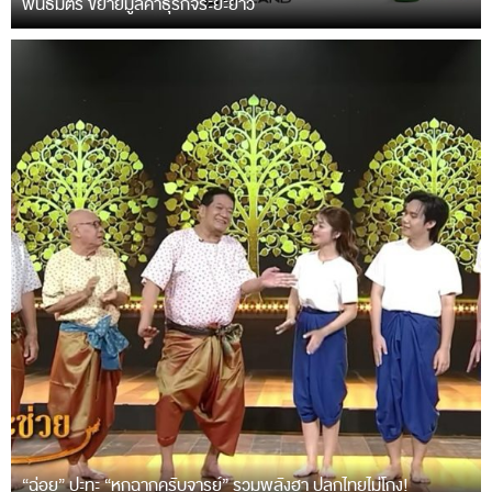
พันธมิตร ขยายมูลค่าธุรกิจระยะยาว
“ฉ่อย” ปะทะ “หกฉากครับจารย์” รวมพลังฮา ปลุกไทยไม่โกง!