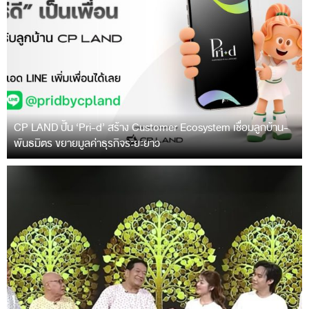
CP LAND ปั้น ‘Pri-d’ สร้าง Customer Ecosystem เชื่อมลูกบ้าน-
พันธมิตร ขยายมูลค่าธุรกิจระยะยาว