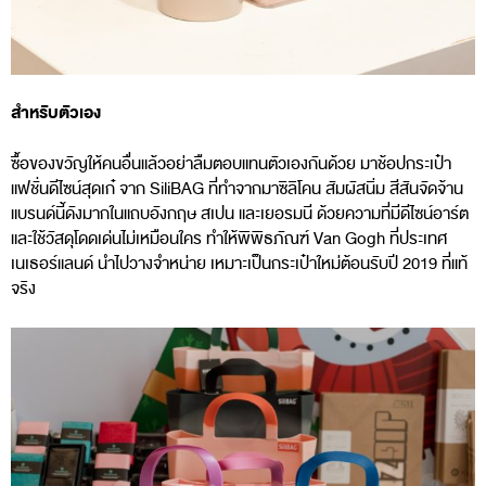
สำหรับตัวเอง
ซื้อของขวัญให้คนอื่นแล้วอย่าลืมตอบแทนตัวเองกันด้วย มาช้อปกระเป๋า
แฟชั่นดีไซน์สุดเก๋ จาก SiliBAG ที่ทำจากมาซิลิโคน สัมผัสนิ่ม สีสันจัดจ้าน
แบรนด์นี้ดังมากในแถบอังกฤษ สเปน และเยอรมนี ด้วยความที่มีดีไซน์อาร์ต
และใช้วัสดุโดดเด่นไม่เหมือนใคร ทำให้พิพิธภัณฑ์ Van Gogh ที่ประเทศ
เนเธอร์แลนด์ นำไปวางจำหน่าย เหมาะเป็นกระเป๋าใหม่ต้อนรับปี 2019 ที่แท้
จริง