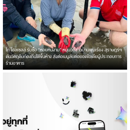
โก โฮลเซลล์ รับซื้อ “หอยหินงาม” หนุนวิถีชาวบ้านพุมเรียง สุราษฎร์ฯ
ดันวัตถุดิบท้องถิ่นใต้ขึ้นห้าง ส่งต่อเมนูลับต่อยอดไอเดียผู้ประกอบการ
ร้านอาหาร