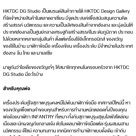
HKTDC DG Studio เป็นแบรนด์สินค้าภายใต้ HKTDC Design Gallery
ที่จัดจำหน่ายสินค้าในตลาดอาเซียน มีจุดประสงค์เพื่อสนับสนุนความคิด
สร้างสรรค์ นวัตกรรม และความเป็นเลิศของสินค้าจากฮ่องกง และมุ่งเน้นให้
ประเทศฮ่องกงเป็นศูนย์กลางเศรษฐกิจสร้างสรรค์ในระดับภูมิภาค ประกอบ
ไปด้วยหลากหลายกลุ่มสินค้า ตั้งแต่เครื่องใช้อิเล็กทรอนิกส์ ของขวัญ
ของใช้ในบ้าน นาฬิกาข้อมือ เครื่องเขียน เครื่องประดับ มีจำหน่ายในประเทศ
ฮ่องกง จีน ไทย และมาเลเซีย
มาดูกันว่าไอเดียของขวัญเก๋ๆ ให้สมาชิกทุกคนในครอบครัวจาก HKTDC
DG Studio มีอะไรบ้าง
สำหรับคุณพ่อ
เครื่องประดับคู่ใจสุภาพบุรุษคงหนีไม่พ้นนาฬิกาข้อมือ เทศกาลปีใหม่นี้ หา
ของขวัญเพื่อแทนคำขอบคุณสำหรับการทำงานหนักตลอดทั้งปีของคุณ
พ่อด้วยนาฬิกา INFANTRY ที่เหมาะทั้งกับสุภาพบุรุษสุขุมไลฟ์สไตล์คน
เมืองและนักผจญภัยกลางแจ้ง ตัวโมเดลนาฬิกาข้อมือแต่ละรุ่นผสมผสาน
นวัตกรรม ดีไซน์ ความทนทาน เทคนิคการทำนาฬิกาแบบดั้งเดิม เข้ากับ