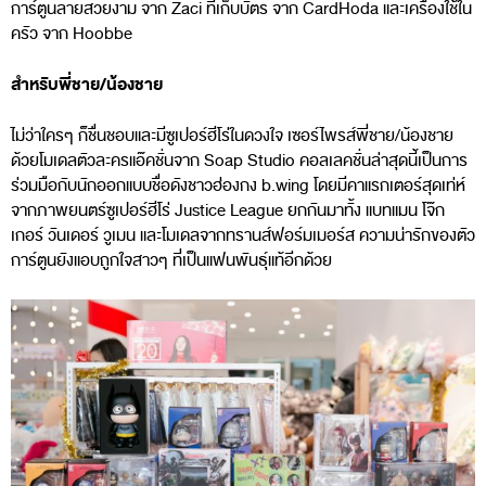
การ์ตูนลายสวยงาม จาก Zaci ที่เก็บบัตร จาก CardHoda และเครื่องใช้ใน
ครัว จาก Hoobbe
สำหรับพี่ชาย/น้องชาย
ไม่ว่าใครๆ ก็ชื่นชอบและมีซูเปอร์ฮีโร่ในดวงใจ เซอร์ไพรส์พี่ชาย/น้องชาย
ด้วยโมเดลตัวละครแอ๊คชั่นจาก Soap Studio คอลเลคชั่นล่าสุดนี้เป็นการ
ร่วมมือกับนักออกแบบชื่อดังชาวฮ่องกง b.wing โดยมีคาแรกเตอร์สุดเท่ห์
จากภาพยนตร์ซูเปอร์ฮีโร่ Justice League ยกกันมาทั้ง แบทแมน โจ๊ก
เกอร์ วันเดอร์ วูเมน และโมเดลจากทรานส์ฟอร์มเมอร์ส ความน่ารักของตัว
การ์ตูนยังแอบถูกใจสาวๆ ที่เป็นแฟนพันธุ์แท้อีกด้วย