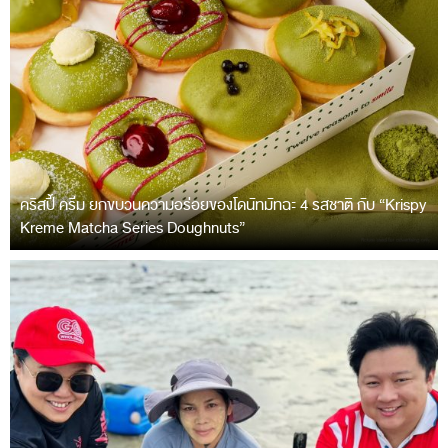
คริสปี้ ครีม ยกขบวนความอร่อยของโดนัทมัทฉะ 4 รสชาติ กับ “Krispy
Kreme Matcha Series Doughnuts”