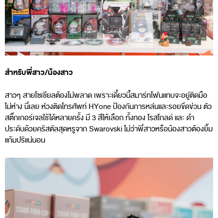
สำหรับพี่สาว/น้องสาว
สาวๆ สายโซเชียลต้องไม่พลาด เพราะเดี๋ยวนี้สมาร์ทโฟนแทบจะอยู่ติดมือ
ไม่ห่าง นี่เลย ห่วงติดโทรศัพท์ HYone ป้องกันการหล่นและรอยขีดข่วน ตัว
สติ๊กเกอร์เจลใช้ได้หลายครั้ง มี 3 สีให้เลือก ทั้งทอง โรสโกลด์ และ ดำ
ประดับด้วยคริสตัลสุดหรูจาก Swarovski ไม่ว่าพี่สาวหรือน้องสาวต้องยิ้ม
แก้มปริแน่นอน