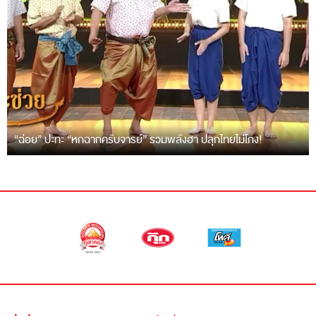
“ฉ่อย” ปะทะ “หกฉากครับจารย์” รวมพลังฮา ปลุกไทยไม่โกง!