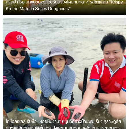
คริสปี้ ครีม ยกขบวนความอร่อยของโดนัทมัทฉะ 4 รสชาติ กับ “Krispy
Kreme Matcha Series Doughnuts”
โก โฮลเซลล์ รับซื้อ “หอยหินงาม” หนุนวิถีชาวบ้านพุมเรียง สุราษฎร์ฯ
ดันวัตถุดิบท้องถิ่นใต้ขึ้นห้าง ส่งต่อเมนูลับต่อยอดไอเดียผู้ประกอบการ