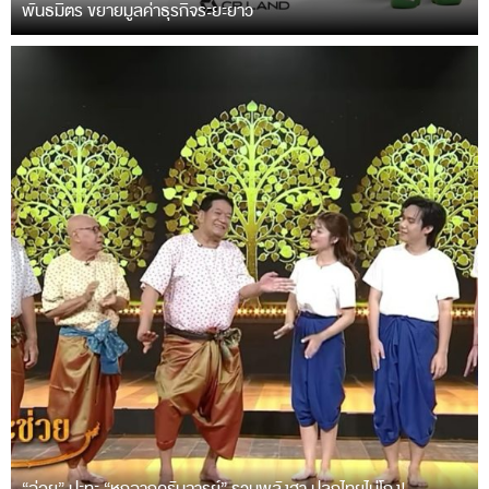
พันธมิตร ขยายมูลค่าธุรกิจระยะยาว