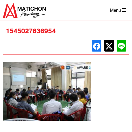
Skip
to
Menu
content
1545027636954