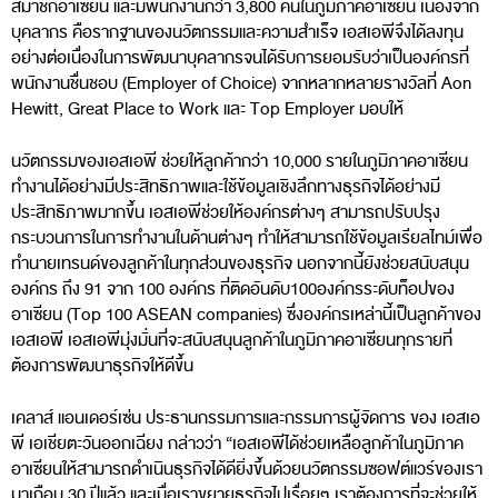
สมาชิกอาเซียน และมีพนักงานกว่า 3,800 คนในภูมิภาคอาเซียน เนื่องจาก
บุคลากร คือรากฐานของนวัตกรรมและความสำเร็จ เอสเอพีจึงได้ลงทุน
อย่างต่อเนื่องในการพัฒนาบุคลากรจนได้รับการยอมรับว่าเป็นองค์กรที่
พนักงานชื่นชอบ (Employer of Choice) จากหลากหลายรางวัลที่ Aon
Hewitt, Great Place to Work และ Top Employer มอบให้
นวัตกรรมของเอสเอพี ช่วยให้ลูกค้ากว่า 10,000 รายในภูมิภาคอาเซียน
ทำงานได้อย่างมีประสิทธิภาพและใช้ข้อมูลเชิงลึกทางธุรกิจได้อย่างมี
ประสิทธิภาพมากขึ้น เอสเอพีช่วยให้องค์กรต่างๆ สามารถปรับปรุง
กระบวนการในการทำงานในด้านต่างๆ ทำให้สามารถใช้ข้อมูลเรียลไทม์เพื่อ
ทำนายเทรนด์ของลูกค้าในทุกส่วนของธุรกิจ นอกจากนี้ยังช่วยสนับสนุน
องค์กร ถึง 91 จาก 100 องค์กร ที่ติดอันดับ100องค์กรระดับท็อปของ
อาเซียน (Top 100 ASEAN companies) ซึ่งองค์กรเหล่านี้เป็นลูกค้าของ
เอสเอพี เอสเอพีมุ่งมั่นที่จะสนับสนุนลูกค้าในภูมิภาคอาเซียนทุกรายที่
ต้องการพัฒนาธุรกิจให้ดีขึ้น
เคลาส์ แอนเดอร์เซ่น ประธานกรรมการและกรรมการผู้จัดการ ของ เอสเอ
พี เอเชียตะวันออกเฉียง กล่าวว่า “เอสเอพีได้ช่วยเหลือลูกค้าในภูมิภาค
อาเซียนให้สามารถดำเนินธุรกิจได้ดียิ่งขึ้นด้วยนวัตกรรมซอฟต์แวร์ของเรา
มาเกือบ 30 ปีแล้ว และเมื่อเราขยายธุรกิจไปเรื่อยๆ เราต้องการที่จะช่วยให้