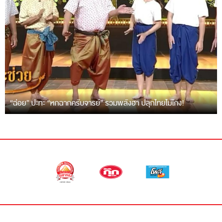
“ฉ่อย” ปะทะ “หกฉากครับจารย์” รวมพลังฮา ปลุกไทยไม่โกง!