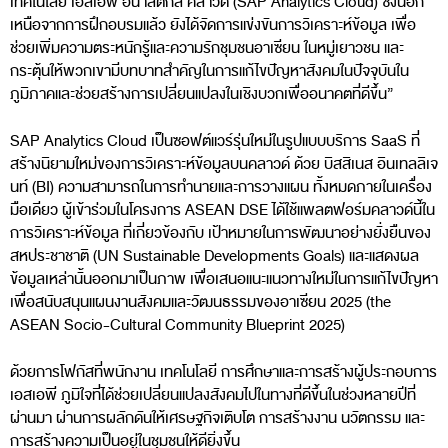
เทคโนโลยี เอสเอพี อนาลิติกส์ คลาวด์ (SAP Analytics Cloud) ซึ่งนอก
เหนือจากการฝึกอบรมแล้ว ยังได้จัดการแข่งขันการวิเคราะห์ข้อมูล เพื่อ
ช่วยเพิ่มความตระหนักรู้และความรักชุมชนอาเซียน ในหมู่เยาวชน และ
กระตุ้นให้พวกเขามีบทบาทสำคัญในการแก้ไขปัญหาสังคมในปัจจุบันใน
ภูมิภาคและช่วยสร้างการเปลี่ยนแปลงในเชิงบวกเพื่ออนาคตที่ดีขึ้น”
SAP Analytics Cloud เป็นซอฟต์แวร์รุ่นใหม่ในรูปแบบบริการ SaaS ที่
สร้างนิยามใหม่ของการวิเคราะห์ข้อมูลบนคลาวด์ ด้วย บิสสิเนส อินเทลลิเจ
นท์ (BI) ความสามารถในการทำนายและการวางแผน ทั้งหมดภายในเครื่อง
มือเดียว ผู้เข้าร่วมในโครงการ ASEAN DSE ได้ใช้แพลตฟอร์มคลาวด์นี้ใน
การวิเคราะห์ข้อมูล ที่เกี่ยวข้องกับ เป้าหมายในการพัฒนาอย่างยั่งยืนของ
สหประชาชาติ (UN Sustainable Developments Goals) และแสดงผล
ข้อมูลเหล่านั้นออกมาเป็นภาพ เพื่อเสนอแนะแนวทางใหม่ในการแก้ไขปัญหา
เพื่อสนับสนุนแผนงานสังคมและวัฒนธรรมของอาเซียน 2025 (the
ASEAN Socio-Cultural Community Blueprint 2025)
ด้วยการโฟกัสที่พนักงาน เทคโนโลยี การศึกษาและการสร้างผู้ประกอบการ
เอสเอพี ภูมิใจที่ได้ช่วยเปลี่ยนแปลงสังคมไปในทางที่ดีขึ้นในช่วงหลายปีที่
ผ่านมา ผ่านการผลักดันให้เศรษฐกิจเติบโต การสร้างงาน นวัตกรรม และ
การสร้างความเป็นอยู่ในชุมชนให้ดียิ่งขึ้น