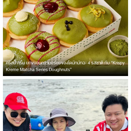
คริสปี้ ครีม ยกขบวนความอร่อยของโดนัทมัทฉะ 4 รสชาติ กับ “Krispy
Kreme Matcha Series Doughnuts”