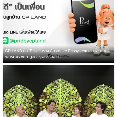
CP LAND ปั้น ‘Pri-d’ สร้าง Customer Ecosystem เชื่อมลูกบ้าน-
พันธมิตร ขยายมูลค่าธุรกิจระยะยาว