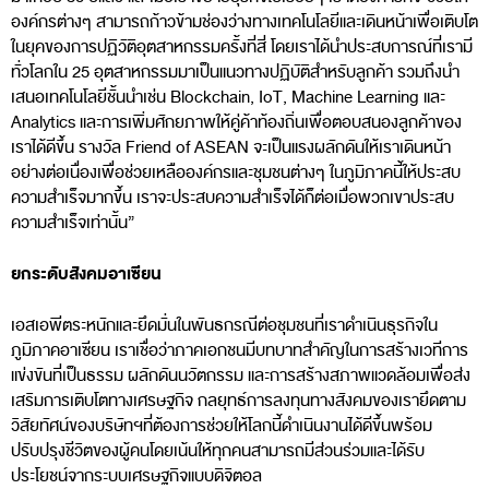
องค์กรต่างๆ สามารถก้าวข้ามช่องว่างทางเทคโนโลยีและเดินหน้าเพื่อเติบโต
ในยุคของการปฏิวัติอุตสาหกรรมครั้งที่สี่ โดยเราได้นำประสบการณ์ที่เรามี
ทั่วโลกใน 25 อุตสาหกรรมมาเป็นแนวทางปฏิบัติสำหรับลูกค้า รวมถึงนำ
เสนอเทคโนโลยีชั้นนำเช่น Blockchain, IoT, Machine Learning และ
Analytics และการเพิ่มศักยภาพให้คู่ค้าท้องถิ่นเพื่อตอบสนองลูกค้าของ
เราได้ดีขึ้น รางวัล Friend of ASEAN จะเป็นแรงผลักดันให้เราเดินหน้า
อย่างต่อเนื่องเพื่อช่วยเหลือองค์กรและชุมชนต่างๆ ในภูมิภาคนี้ให้ประสบ
ความสำเร็จมากขึ้น เราจะประสบความสำเร็จได้ก็ต่อเมื่อพวกเขาประสบ
ความสำเร็จเท่านั้น”
ยกระดับสังคมอาเซียน
เอสเอพีตระหนักและยึดมั่นในพันธกรณีต่อชุมชนที่เราดำเนินธุรกิจใน
ภูมิภาคอาเซียน เราเชื่อว่าภาคเอกชนมีบทบาทสำคัญในการสร้างเวทีการ
แข่งขันที่เป็นธรรม ผลักดันนวัตกรรม และการสร้างสภาพแวดล้อมเพื่อส่ง
เสริมการเติบโตทางเศรษฐกิจ กลยุทธ์การลงทุนทางสังคมของเรายึดตาม
วิสัยทัศน์ของบริษัทฯที่ต้องการช่วยให้โลกนี้ดำเนินงานได้ดีขึ้นพร้อม
ปรับปรุงชีวิตของผู้คนโดยเน้นให้ทุกคนสามารถมีส่วนร่วมและได้รับ
ประโยชน์จากระบบเศรษฐกิจแบบดิจิตอล