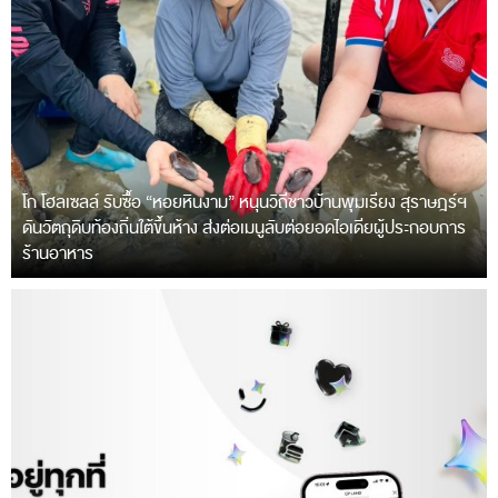
โก โฮลเซลล์ รับซื้อ “หอยหินงาม” หนุนวิถีชาวบ้านพุมเรียง สุราษฎร์ฯ
ดันวัตถุดิบท้องถิ่นใต้ขึ้นห้าง ส่งต่อเมนูลับต่อยอดไอเดียผู้ประกอบการ
ร้านอาหาร