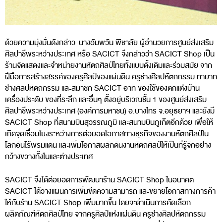
ด้วยความมุ่งมั่นดังกล่าว นางอัมพวัน พิชาลัย ผู้อำนวยการศูนย์ส่งเสริม
ศิลปาชีพระหว่างประเทศ หรือ SACICT จึงกล่าวว่า SACICT Shop เป็น
ร้านจัดแสดงและจำหน่ายงานหัตถศิลป์ไทยทั้งแบบดั้งเดิมและร่วมสมัย จาก
ฝีมือการสร้างสรรค์ของครูศิลป์ของแผ่นดิน ครูช่างศิลปหัตถกรรม ทายาท
ช่างศิลปหัตถกรรม และสมาชิก SACICT อาทิ ของใช้ของตกแต่งบ้าน
เครื่องประดับ ของที่ระลึก และอื่นๆ ตั้งอยู่บริเวณชั้น 1 ของศูนย์ส่งเสริม
ศิลปาชีพระหว่างประเทศ (องค์การมหาชน) อ.บางไทร จ.อยุธยาฯ และยังมี
SACICT Shop ที่สนามบินสุวรรณภูมิ และสนามบินภูเก็ตอีกด้วย เพื่อให้
เกิดจุดเชื่อมโยงระหว่างการต่อยอดโอกาสทางธุรกิจของงานหัตถศิลป์ใน
โลกอันไร้พรมแดน และเพิ่มโอกาสผลักดันงานหัตถศิลป์ให้เป็นที่รู้จักอย่าง
กว้างขวางทั้งในและต่างประเทศ
SACICT จึงได้ต่อยอดการพัฒนาร้าน SACICT Shop ในอนาคต
SACICT ได้วางแผนการเพิ่มขีดความสามารถ และขยายโอกาสทางการค้า
ให้กับร้าน SACICT Shop เพิ่มมากขึ้น โดยจะดำเนินการคัดเลือก
ผลิตภัณฑ์หัตถศิลป์ไทย จากครูศิลป์แห่งแผ่นดิน ครูช่างศิลปหัตถกรรม