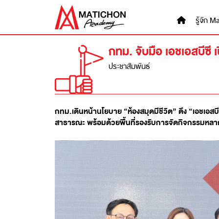
Skip
to
รู้จัก
content
กทม. จับมือ เอชเอสบีซี
ประชาสัมพันธ์
กทม.เดินหน้านโยบาย
“ห้องสมุดมีชีวิต” ดึง “เอชเอ
สาธารณะ พร้อมด้วยพื้นที่รองรับการจัดกิจกรรมหลากห