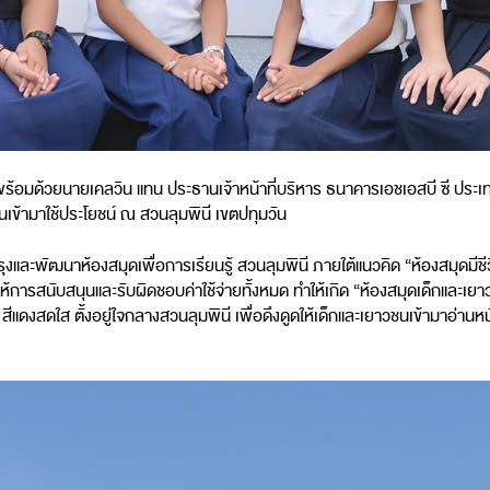
ร้อมด้วยนายเคลวิน แทน ประธานเจ้าหน้าที่บริหาร ธนาคารเอชเอสบี ซี ประเทศ
ชนเข้ามาใช้ประโยชน์ ณ สวนลุมพินี เขตปทุมวัน
ะพัฒนาห้องสมุดเพื่อการเรียนรู้ สวนลุมพินี ภายใต้แนวคิด “ห้องสมุดมีชีวิต”
้การสนับสนุนและรับผิดชอบค่าใช้จ่ายทั้งหมด ทำให้เกิด “ห้องสมุดเด็กและเยาว
ง สีแดงสดใส ตั้งอยู่ใจกลางสวนลุมพินี เพื่อดึงดูดให้เด็กและเยาวชนเข้ามาอ่าน