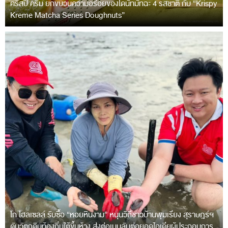
คริสปี้ ครีม ยกขบวนความอร่อยของโดนัทมัทฉะ 4 รสชาติ กับ “Krispy
Kreme Matcha Series Doughnuts”
โก โฮลเซลล์ รับซื้อ “หอยหินงาม” หนุนวิถีชาวบ้านพุมเรียง สุราษฎร์ฯ
ดันวัตถุดิบท้องถิ่นใต้ขึ้นห้าง ส่งต่อเมนูลับต่อยอดไอเดียผู้ประกอบการ