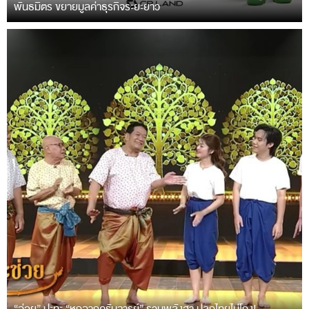
พันธมิตร ขยายมูลค่าธุรกิจระยะยาว