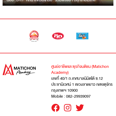
“ฉ่อย” ปะทะ “หกฉากครับจารย์” รวมพลังฮา ปลุกไทยไม่โกง!
ศูนย์อาชีพและธุรกิจมติชน (Matichon
Academy)
เลขที่ 40/1 ถ.เทศบาลนิมิตใต้ ซ.12
ประชานิเวศน์ 1 แขวงลาดยาว เขตจตุจักร
กรุงเทพฯ 10900
Mobile : 082-29939097