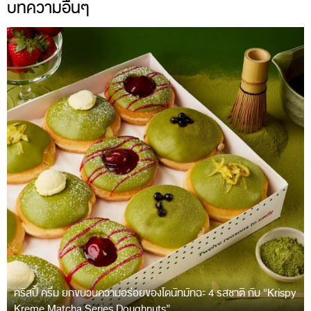
บทความอื่นๆ
คริสปี้ ครีม ยกขบวนความอร่อยของโดนัทมัทฉะ 4 รสชาติ กับ “Krispy
Kreme Matcha Series Doughnuts”