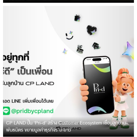
CP LAND ปั้น ‘Pri-d’ สร้าง Customer Ecosystem เชื่อมลูกบ้าน-
พันธมิตร ขยายมูลค่าธุรกิจระยะยาว