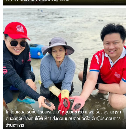
โก โฮลเซลล์ รับซื้อ “หอยหินงาม” หนุนวิถีชาวบ้านพุมเรียง สุราษฎร์ฯ
ดันวัตถุดิบท้องถิ่นใต้ขึ้นห้าง ส่งต่อเมนูลับต่อยอดไอเดียผู้ประกอบการ
ร้านอาหาร