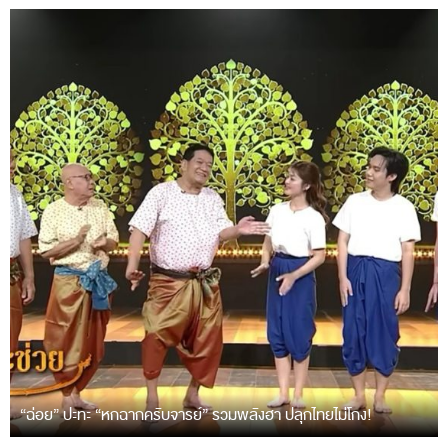
“ฉ่อย” ปะทะ “หกฉากครับจารย์” รวมพลังฮา ปลุกไทยไม่โกง!