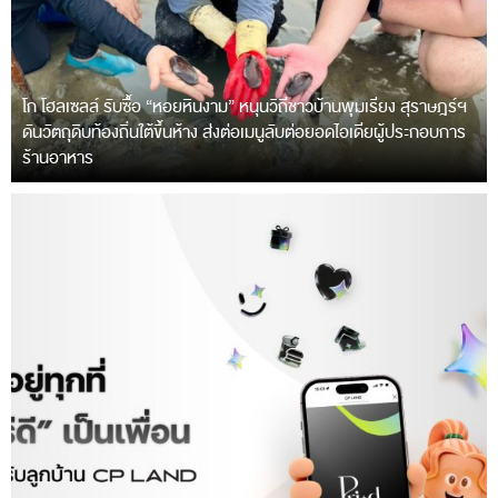
โก โฮลเซลล์ รับซื้อ “หอยหินงาม” หนุนวิถีชาวบ้านพุมเรียง สุราษฎร์ฯ
ดันวัตถุดิบท้องถิ่นใต้ขึ้นห้าง ส่งต่อเมนูลับต่อยอดไอเดียผู้ประกอบการ
ร้านอาหาร