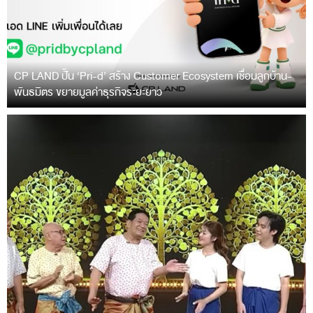
CP LAND ปั้น ‘Pri-d’ สร้าง Customer Ecosystem เชื่อมลูกบ้าน-
พันธมิตร ขยายมูลค่าธุรกิจระยะยาว