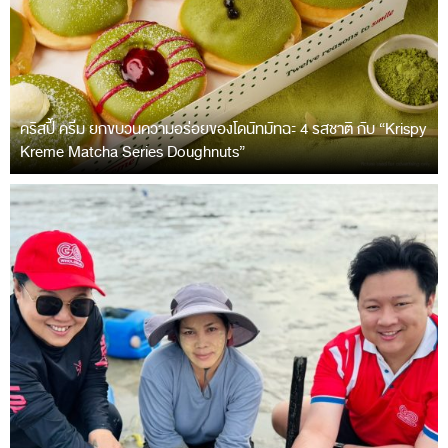
คริสปี้ ครีม ยกขบวนความอร่อยของโดนัทมัทฉะ 4 รสชาติ กับ “Krispy
Kreme Matcha Series Doughnuts”