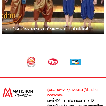
“ฉ่อย” ปะทะ “หกฉากครับจารย์” รวมพลังฮา ปลุกไทยไม่โกง!
ศูนย์อาชีพและธุรกิจมติชน (Matichon
Academy)
เลขที่ 40/1 ถ.เทศบาลนิมิตใต้ ซ.12
ประชานิเวศน์ 1 แขวงลาดยาว เขตจตุจักร