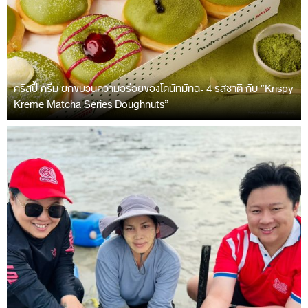
คริสปี้ ครีม ยกขบวนความอร่อยของโดนัทมัทฉะ 4 รสชาติ กับ “Krispy
Kreme Matcha Series Doughnuts”