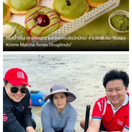
คริสปี้ ครีม ยกขบวนความอร่อยของโดนัทมัทฉะ 4 รสชาติ กับ “Krispy
Kreme Matcha Series Doughnuts”