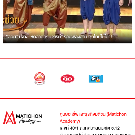
“ฉ่อย” ปะทะ “หกฉากครับจารย์” รวมพลังฮา ปลุกไทยไม่โกง!
ศูนย์อาชีพและธุรกิจมติชน (Matichon
Academy)
เลขที่ 40/1 ถ.เทศบาลนิมิตใต้ ซ.12
ประชานิเวศน์ 1 แขวงลาดยาว เขตจตุจักร