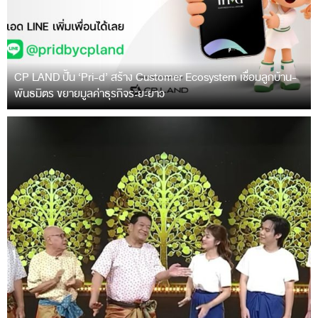
CP LAND ปั้น ‘Pri-d’ สร้าง Customer Ecosystem เชื่อมลูกบ้าน-
พันธมิตร ขยายมูลค่าธุรกิจระยะยาว