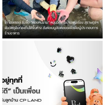
โก โฮลเซลล์ รับซื้อ “หอยหินงาม” หนุนวิถีชาวบ้านพุมเรียง สุราษฎร์ฯ
ดันวัตถุดิบท้องถิ่นใต้ขึ้นห้าง ส่งต่อเมนูลับต่อยอดไอเดียผู้ประกอบการ
ร้านอาหาร