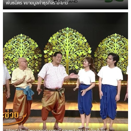
พันธมิตร ขยายมูลค่าธุรกิจระยะยาว