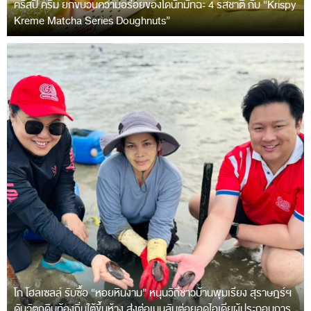
คริสปี้ ครีม ยกขบวนความอร่อยของโดนัทมัทฉะ 4 รสชาติ กับ “Krispy
Kreme Matcha Series Doughnuts”
โก โฮลเซลล์ รับซื้อ “หอยหินงาม” หนุนวิถีชาวบ้านพุมเรียง สุราษฎร์ฯ
ดันวัตถุดิบท้องถิ่นใต้ขึ้นห้าง ส่งต่อเมนูลับต่อยอดไอเดียผู้ประกอบการ