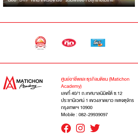
“ฉ่อย” ปะทะ “หกฉากครับจารย์” รวมพลังฮา ปลุกไทยไม่โกง!
ศูนย์อาชีพและธุรกิจมติชน (Matichon
Academy)
เลขที่ 40/1 ถ.เทศบาลนิมิตใต้ ซ.12
ประชานิเวศน์ 1 แขวงลาดยาว เขตจตุจักร
กรุงเทพฯ 10900
Mobile : 082-29939097