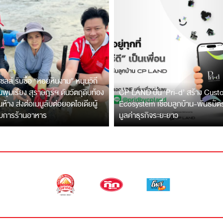
ซลล์ รับซื้อ “หอยหินงาม” หนุนวิถี
พุมเรียง สุราษฎร์ฯ ดันวัตถุดิบท้อง
CP LAND ปั้น ‘Pri-d’ สร้าง Cus
ึ้นห้าง ส่งต่อเมนูลับต่อยอดไอเดียผู้
Ecosystem เชื่อมลูกบ้าน-พันธมิ
บการร้านอาหาร
มูลค่าธุรกิจระยะยาว