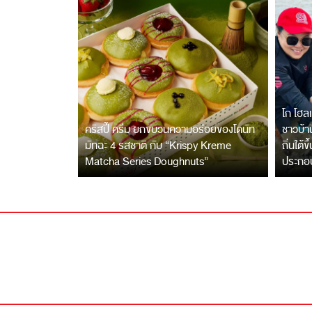
โก โฮลเ
คริสปี้ ครีม ยกขบวนความอร่อยของโดนัท
ชาวบ้าน
มัทฉะ 4 รสชาติ กับ “Krispy Kreme
ถิ่นใต้ข
Matcha Series Doughnuts”
ประกอ