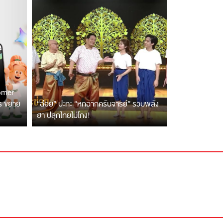
tomer
ตร ขยาย
“ฉ่อย” ปะทะ “หกฉากครับจารย์” รวมพลัง
ฮา ปลุกไทยไม่โกง!