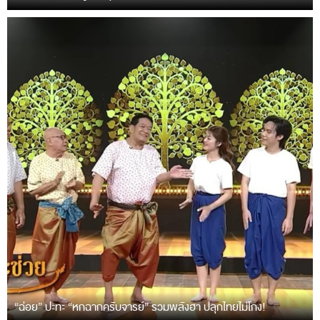
“ฉ่อย” ปะทะ “หกฉากครับจารย์” รวมพลังฮา ปลุกไทยไม่โกง!