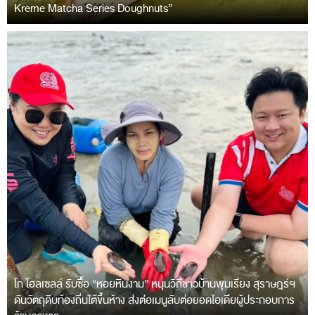
Kreme Matcha Series Doughnuts”
โก โฮลเซลล์ รับซื้อ “หอยหินงาม” หนุนวิถีชาวบ้านพุมเรียง สุราษฎร์ฯ
ดันวัตถุดิบท้องถิ่นใต้ขึ้นห้าง ส่งต่อเมนูลับต่อยอดไอเดียผู้ประกอบการ