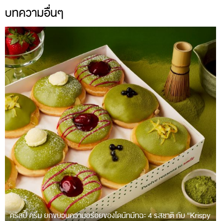
บทความอื่นๆ
คริสปี้ ครีม ยกขบวนความอร่อยของโดนัทมัทฉะ 4 รสชาติ กับ “Krispy