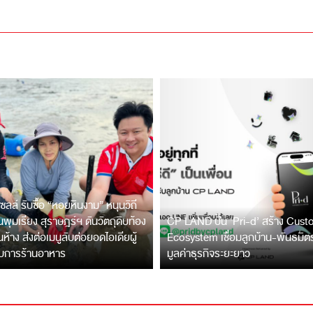
ซลล์ รับซื้อ “หอยหินงาม” หนุนวิถี
พุมเรียง สุราษฎร์ฯ ดันวัตถุดิบท้อง
CP LAND ปั้น ‘Pri-d’ สร้าง Cus
ึ้นห้าง ส่งต่อเมนูลับต่อยอดไอเดียผู้
Ecosystem เชื่อมลูกบ้าน-พันธมิ
บการร้านอาหาร
มูลค่าธุรกิจระยะยาว