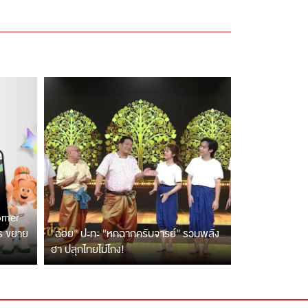
tomer
ตร ขยาย
“ฉ่อย” ปะทะ “หกฉากครับจารย์” รวมพลัง
ฮา ปลุกไทยไม่โกง!