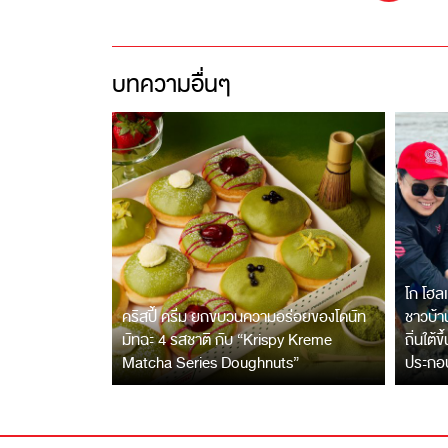
บทความอื่นๆ
โก โฮลเ
คริสปี้ ครีม ยกขบวนความอร่อยของโดนัท
ชาวบ้าน
มัทฉะ 4 รสชาติ กับ “Krispy Kreme
ถิ่นใต้ข
Matcha Series Doughnuts”
ประกอ