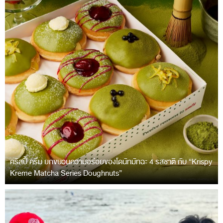
คริสปี้ ครีม ยกขบวนความอร่อยของโดนัทมัทฉะ 4 รสชาติ กับ “Krispy
Kreme Matcha Series Doughnuts”