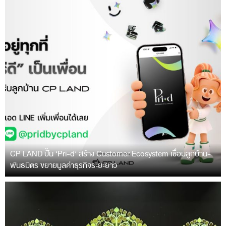
CP LAND ปั้น ‘Pri-d’ สร้าง Customer Ecosystem เชื่อมลูกบ้าน-
พันธมิตร ขยายมูลค่าธุรกิจระยะยาว