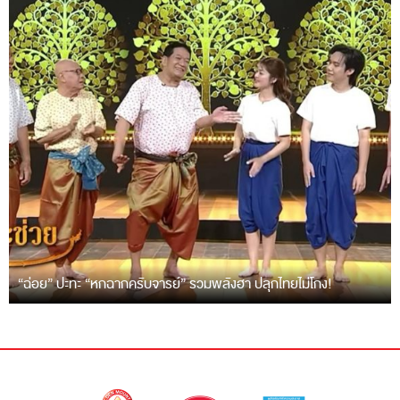
“ฉ่อย” ปะทะ “หกฉากครับจารย์” รวมพลังฮา ปลุกไทยไม่โกง!