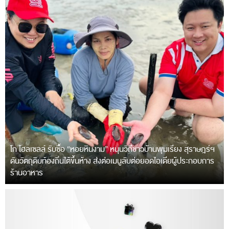
โก โฮลเซลล์ รับซื้อ “หอยหินงาม” หนุนวิถีชาวบ้านพุมเรียง สุราษฎร์ฯ
ดันวัตถุดิบท้องถิ่นใต้ขึ้นห้าง ส่งต่อเมนูลับต่อยอดไอเดียผู้ประกอบการ
ร้านอาหาร