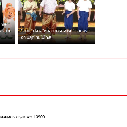
tomer
ตร ขยาย
“ฉ่อย” ปะทะ “หกฉากครับจารย์” รวมพลัง
ฮา ปลุกไทยไม่โกง!
เขตจตุจักร กรุงเทพฯ 10900