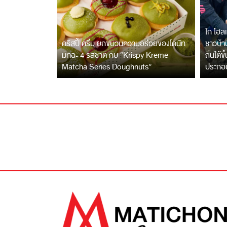
โก โฮลเ
คริสปี้ ครีม ยกขบวนความอร่อยของโดนัท
ชาวบ้าน
มัทฉะ 4 รสชาติ กับ “Krispy Kreme
ถิ่นใต้ข
Matcha Series Doughnuts”
ประกอ