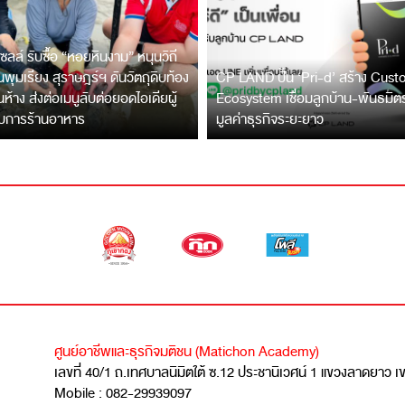
ซลล์ รับซื้อ “หอยหินงาม” หนุนวิถี
พุมเรียง สุราษฎร์ฯ ดันวัตถุดิบท้อง
CP LAND ปั้น ‘Pri-d’ สร้าง Cus
ึ้นห้าง ส่งต่อเมนูลับต่อยอดไอเดียผู้
Ecosystem เชื่อมลูกบ้าน-พันธมิ
บการร้านอาหาร
มูลค่าธุรกิจระยะยาว
ศูนย์อาชีพและธุรกิจมติชน (Matichon Academy)
เลขที่ 40/1 ถ.เทศบาลนิมิตใต้ ซ.12 ประชานิเวศน์ 1 แขวงลาดยาว 
Mobile : 082-29939097