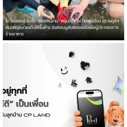
โก โฮลเซลล์ รับซื้อ “หอยหินงาม” หนุนวิถีชาวบ้านพุมเรียง สุราษฎร์ฯ
ดันวัตถุดิบท้องถิ่นใต้ขึ้นห้าง ส่งต่อเมนูลับต่อยอดไอเดียผู้ประกอบการ
ร้านอาหาร