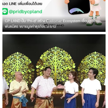
CP LAND ปั้น ‘Pri-d’ สร้าง Customer Ecosystem เชื่อมลูกบ้าน-
พันธมิตร ขยายมูลค่าธุรกิจระยะยาว