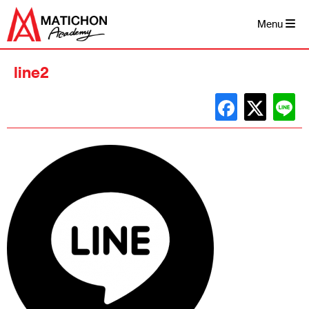
Skip
to
Menu
content
line2