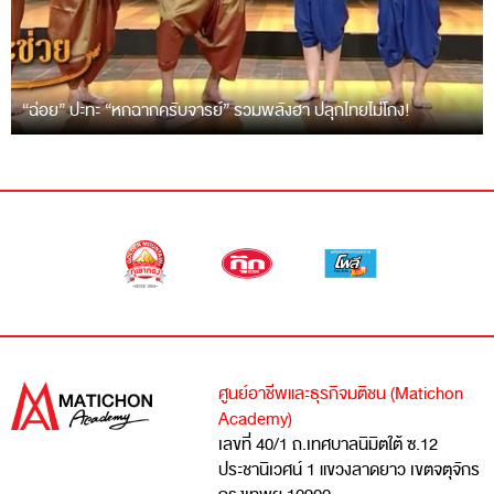
“ฉ่อย” ปะทะ “หกฉากครับจารย์” รวมพลังฮา ปลุกไทยไม่โกง!
ศูนย์อาชีพและธุรกิจมติชน (Matichon
Academy)
เลขที่ 40/1 ถ.เทศบาลนิมิตใต้ ซ.12
ประชานิเวศน์ 1 แขวงลาดยาว เขตจตุจักร