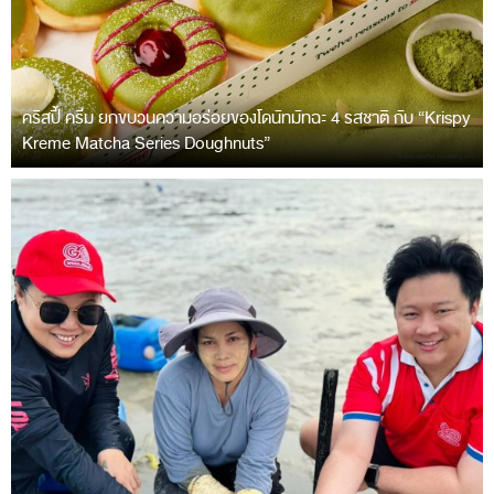
คริสปี้ ครีม ยกขบวนความอร่อยของโดนัทมัทฉะ 4 รสชาติ กับ “Krispy
Kreme Matcha Series Doughnuts”