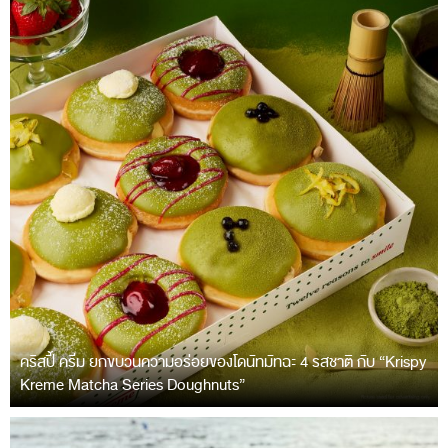
คริสปี้ ครีม ยกขบวนความอร่อยของโดนัทมัทฉะ 4 รสชาติ กับ “Krispy
Kreme Matcha Series Doughnuts”