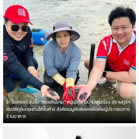
โก โฮลเซลล์ รับซื้อ “หอยหินงาม” หนุนวิถีชาวบ้านพุมเรียง สุราษฎร์ฯ
ดันวัตถุดิบท้องถิ่นใต้ขึ้นห้าง ส่งต่อเมนูลับต่อยอดไอเดียผู้ประกอบการ
ร้านอาหาร