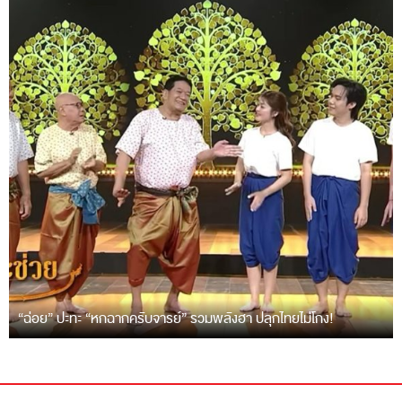
“ฉ่อย” ปะทะ “หกฉากครับจารย์” รวมพลังฮา ปลุกไทยไม่โกง!