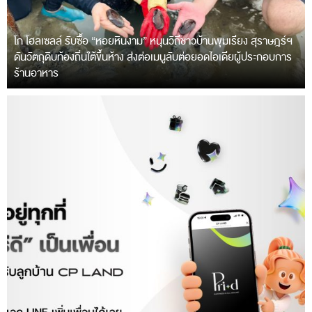
โก โฮลเซลล์ รับซื้อ “หอยหินงาม” หนุนวิถีชาวบ้านพุมเรียง สุราษฎร์ฯ
ดันวัตถุดิบท้องถิ่นใต้ขึ้นห้าง ส่งต่อเมนูลับต่อยอดไอเดียผู้ประกอบการ
ร้านอาหาร