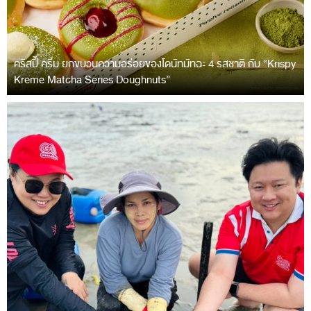
คริสปี้ ครีม ยกขบวนความอร่อยของโดนัทมัทฉะ 4 รสชาติ กับ “Krispy
Kreme Matcha Series Doughnuts”