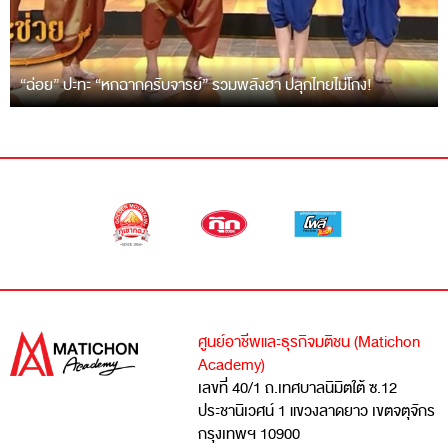
“ฉ่อย” ปะทะ “หกฉากครับจารย์” รวมพลังฮา ปลุกไทยไม่โกง!
ศูนย์อาชีพและธุรกิจมติชน (Matichon
Academy)
เลขที่ 40/1 ถ.เทศบาลนิมิตใต้ ซ.12
ประชานิเวศน์ 1 แขวงลาดยาว เขตจตุจักร
กรุงเทพฯ 10900