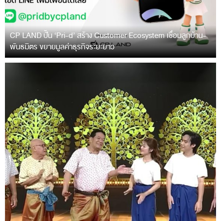
CP LAND ปั้น ‘Pri-d’ สร้าง Customer Ecosystem เชื่อมลูกบ้าน-
พันธมิตร ขยายมูลค่าธุรกิจระยะยาว